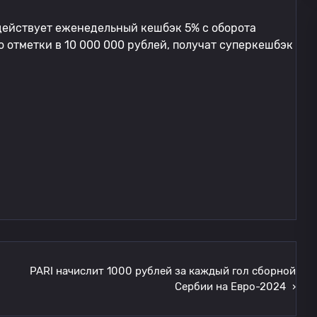
 действует еженедельный кешбэк 5% с оборота
до отметки в 10 000 000 рублей, получат суперкешбэк
PARI начислит 1000 рублей за каждый гол сборной
Сербии на Евро-2024
›