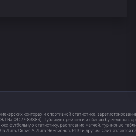
мекерских конторах и спортивной статистике, зарегистрированн
ЭЛ № ФС 77-83883). Публикует рейтинги и обзоры букмекеров, с
кже футбольную статистику: расписание матчей, турнирные табли
Ла Лига, Серия А, Лига Чемпионов, РПЛ и другим. Сайт является 