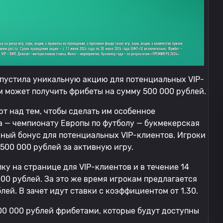
апустила уникальную акцию для потенциальных VIP-
м может получить фрибеты на сумму 500 000 рублей.
ют над тем, чтобы сделать им особенное
а — чемпионату Европы по футболу — букмекерская
ный бонус для потенциальных VIP-клиентов. Игроки
500 000 рублей за активную игру.
ку на странице для VIP-клиентов и в течение 14
00 рублей. За это же время игрокам предлагается
лей. В зачет идут ставки с коэффициентом от 1.30.
00 000 рублей фрибетами, которые будут доступны