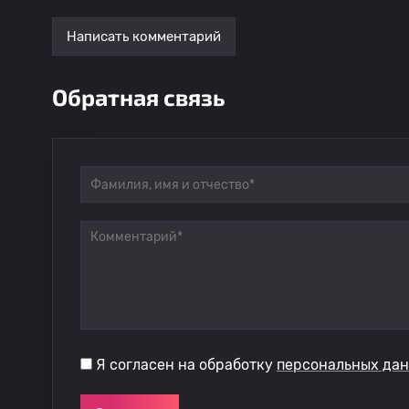
Написать комментарий
Обратная связь
Я согласен на обработку
персональных да