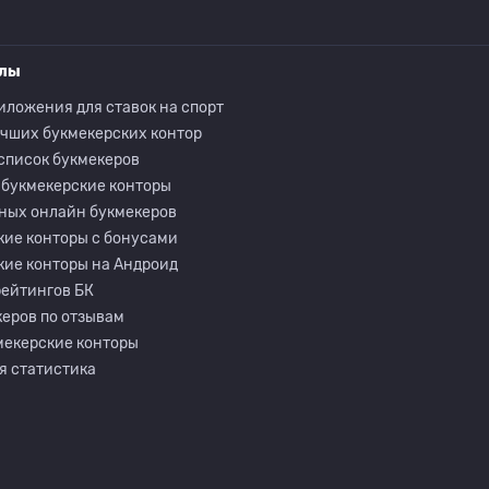
елы
иложения для ставок на спорт
учших букмекерских контор
список букмекеров
 букмекерские конторы
ных онлайн букмекеров
кие конторы с бонусами
кие конторы на Андроид
рейтингов БК
еров по отзывам
мекерские конторы
я статистика