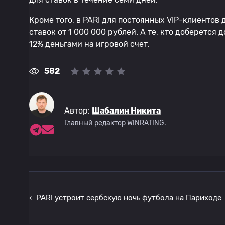
Кроме того, в PARI для постоянных VIP-клиентов
ставок от 1 000 000 рублей. А те, кто доберется 
12% деньгами на игровой счет.
582
Автор:
Шабалин Никита
Главный редактор WINRATING.
‹
PARI устроит сербскую ночь футбола на Париходе