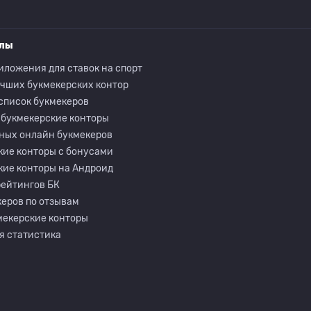
елы
иложения для ставок на спорт
учших букмекерских контор
список букмекеров
 букмекерские конторы
ных онлайн букмекеров
кие конторы с бонусами
кие конторы на Андроид
рейтингов БК
еров по отзывам
мекерские конторы
я статистика