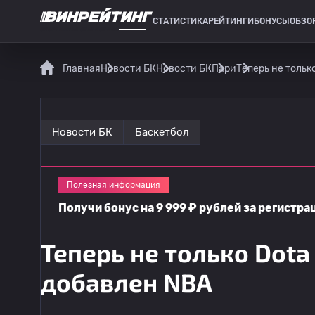
СТАТИСТИКА
РЕЙТИНГИ
БОНУСЫ
ОБЗО
СПОРТИВНАЯ СТАТИСТИКА
Главная
Новости БК
Новости БК
Пари
Теперь не тольк
Новости БК
Баскетбол
Полезная информация
Получи бонус на 9 999 ₽ рублей за регистр
Теперь не только Dota 
добавлен NBA