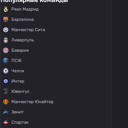
Реал Мадрид
Барселона
Манчестер Сити
Ливерпуль
Бавария
ПСЖ
Челси
Интер
Ювентус
Манчестер Юнайтед
Зенит
Спартак