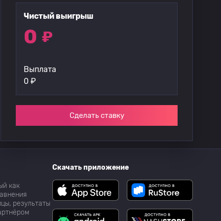
Чистый выигрыш
0
₽
Выплата
0
₽
Сделать ставку
Скачать приложение
ый как
равнения
цы, результаты
партнёром