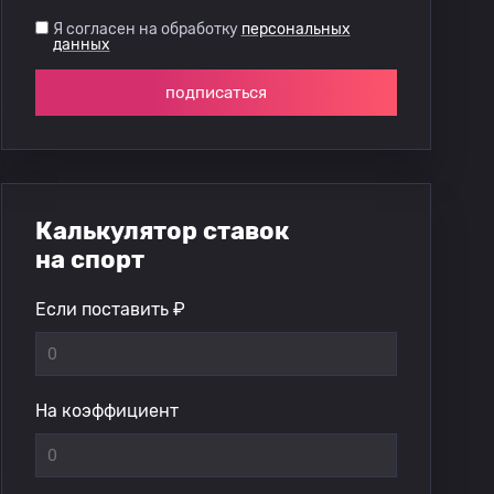
Я согласен на обработку
персональных
данных
подписаться
Калькулятор ставок
на спорт
Если поставить ₽
На коэффициент