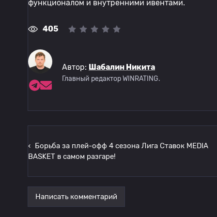
функционалом и внутренними ивентами.
405
Автор:
Шабалин Никита
Главный редактор WINRATING.
‹
Борьба за плей-офф 4 сезона Лига Ставок MEDIA
BASKET в самом разгаре!
Написать комментарий