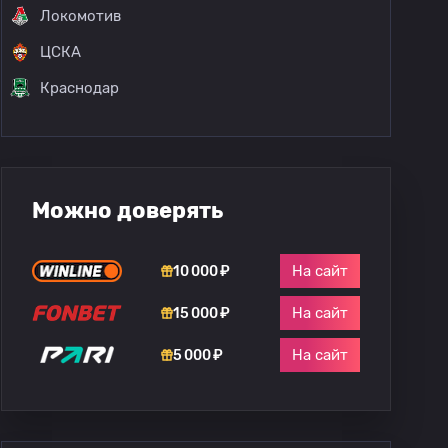
Локомотив
ЦСКА
Краснодар
Можно доверять
На сайт
10 000 ₽
На сайт
15 000 ₽
На сайт
5 000 ₽