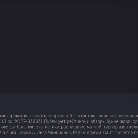
мекерских конторах и спортивной статистике, зарегистрированн
ЭЛ № ФС 77-83883). Публикует рейтинги и обзоры букмекеров, с
кже футбольную статистику: расписание матчей, турнирные табли
Ла Лига, Серия А, Лига Чемпионов, РПЛ и другим. Сайт является 