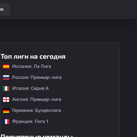
ок
Топ лиги на сегодня
Испания: Ла Лига
Россия: Премьер-лига
Италия: Серия А
Англия: Премьер-лига
Германия: Бундеслига
Франция: Лига 1
Популярные команды