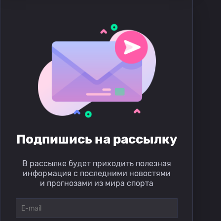
Подпишись на рассылку
В рассылке будет приходить полезная
информация с последними новостями
и прогнозами из мира спорта