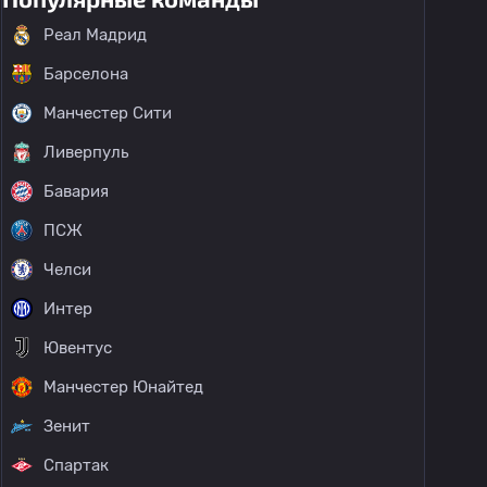
Реал Мадрид
Барселона
Манчестер Сити
Ливерпуль
Бавария
ПСЖ
Челси
Интер
Ювентус
Манчестер Юнайтед
Зенит
Спартак