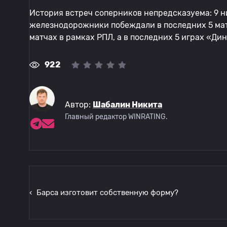
История встреч соперников непредсказуема: 9 ни
железнодорожники побеждали в последних 5 мат
матчах в рамках РПЛ, а в последних 5 играх «Дин
922
Автор:
Шабалин Никита
Главный редактор WINRATING.
‹
Барса изготовит собственную форму?