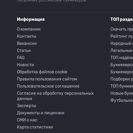
легальных российских букмекеров.
Информация
ТОП разд
О компании
Скачать пр
Контакты
Рейтинг л
Вакансии
Народный 
Статьи
Легальные
FAQ
ТОП надёж
Новости
Букмекерс
Обработка файлов cookie
Букмекерс
Правила пользования сайтом
Подборки 
Пользовательское соглашение
ТОП букмек
Согласие на обработку персональных
Новые бук
данных
Футбольна
Эксперты
Документы и лицензии
СМИ о нас
Карта статистики