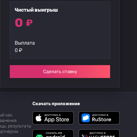
Чистый выигрыш
0
₽
Выплата
0
₽
Сделать ставку
Скачать приложение
ый как
равнения
цы, результаты
партнёром