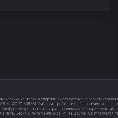
мекерских конторах и спортивной статистике, зарегистрированн
ЭЛ № ФС 77-83883). Публикует рейтинги и обзоры букмекеров, с
кже футбольную статистику: расписание матчей, турнирные табли
Ла Лига, Серия А, Лига Чемпионов, РПЛ и другим. Сайт является 