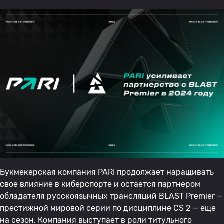
Букмекерская компания PARI продолжает наращивать
свое влияние в киберспорте и остается партнером
обладателя русскоязычных трансляций BLAST Premier —
престижной мировой серии по дисциплине CS 2 — еще
на сезон. Компания выступает в роли титульного