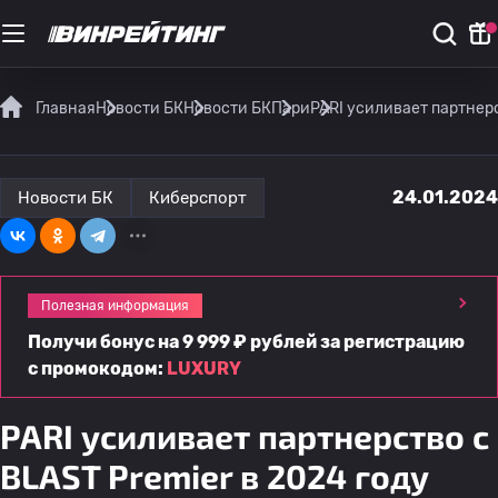
Главная
Новости БК
Новости БК
Пари
PARI усиливает партнерс
24.01.2024
Новости БК
Киберспорт
Полезная информация
Получи бонус на 9 999 ₽ рублей за регистрацию
с промокодом:
LUXURY
PARI усиливает партнерство с
BLAST Premier в 2024 году