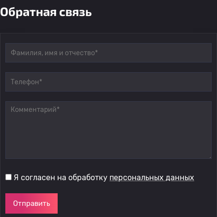
Обратная связь
Я согласен на обработку
персональных данных
Отправить