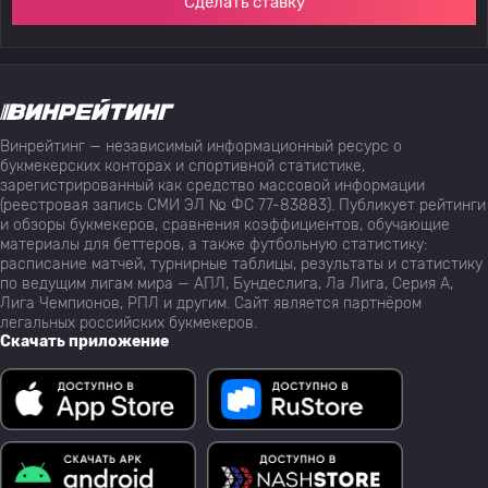
Сделать ставку
Винрейтинг — независимый информационный ресурс о
букмекерских конторах и спортивной статистике,
зарегистрированный как средство массовой информации
(реестровая запись СМИ ЭЛ № ФС 77-83883). Публикует рейтинги
и обзоры букмекеров, сравнения коэффициентов, обучающие
материалы для беттеров, а также футбольную статистику:
расписание матчей, турнирные таблицы, результаты и статистику
по ведущим лигам мира — АПЛ, Бундеслига, Ла Лига, Серия А,
Лига Чемпионов, РПЛ и другим. Сайт является партнёром
легальных российских букмекеров.
Скачать приложение