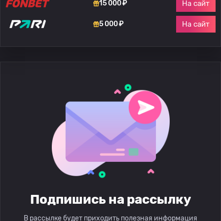
На сайт
15 000 ₽
На сайт
5 000 ₽
Подпишись на рассылку
В рассылке будет приходить полезная информация