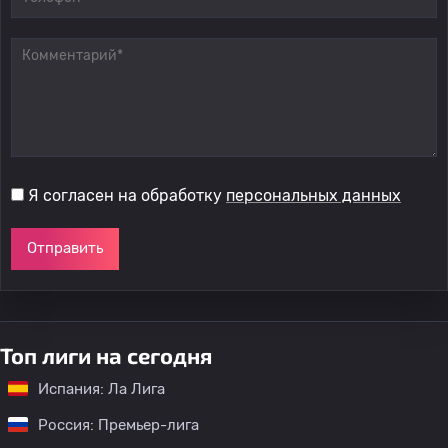
Я согласен на обработку
персональных данных
Отправить
Топ лиги на сегодня
Испания: Ла Лига
Россия: Премьер-лига