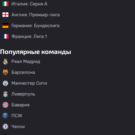
Италия: Серия А
Англия: Премьер-лига
Германия: Бундеслига
Франция: Лига 1
Популярные команды
Реал Мадрид
Барселона
Манчестер Сити
Ливерпуль
Бавария
ПСЖ
Челси