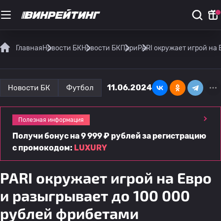
Главная
Новости БК
Новости БК
Пари
PARI окружает игрой на 
11.06.2024
Новости БК
Футбол
Полезная информация
Получи бонус на 9 999 ₽ рублей за регистрацию
с промокодом:
LUXURY
PARI окружает игрой на Евро
и разыгрывает до 100 000
рублей фрибетами