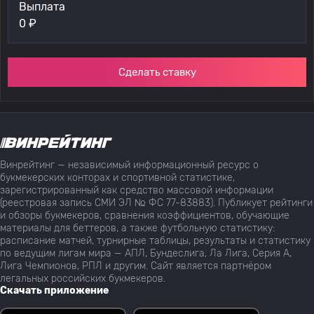
Выплата
0
₽
Сделать ставку
Винрейтинг — независимый информационный ресурс о
букмекерских конторах и спортивной статистике,
зарегистрированный как средство массовой информации
(реестровая запись СМИ ЭЛ № ФС 77-83883). Публикует рейтинги
и обзоры букмекеров, сравнения коэффициентов, обучающие
материалы для беттеров, а также футбольную статистику:
расписание матчей, турнирные таблицы, результаты и статистику
по ведущим лигам мира — АПЛ, Бундеслига, Ла Лига, Серия А,
Лига Чемпионов, РПЛ и другим. Сайт является партнёром
легальных российских букмекеров.
Скачать приложение