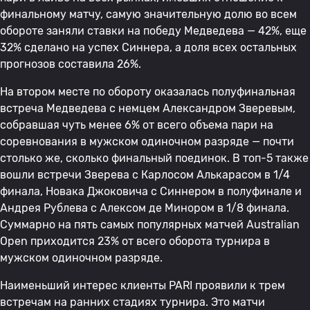
финальному матчу, самую значительную долю во всем
обороте заняли ставки на победу Медведева — 42%, еще
32% сделано на успех Синнера, а доля всех остальных
прогнозов составила 26%.
На втором месте по обороту оказалась полуфинальная
встреча Медведева с немцем Александром Зверевым,
собравшая чуть менее 6% от всего объема пари на
соревнования в мужском одиночном разряде — почти
столько же, сколько финальный поединок. В топ-5 также
вошли встречи Зверева с Карлосом Алькарасом в 1/4
финала, Новака Джоковича с Синнером в полуфинале и
Андрея Рублева с Алексом де Минором в 1/8 финала.
Суммарно на пять самых популярных матчей Australian
Open приходится 23% от всего оборота турнира в
мужском одиночном разряде.
Наименьший интерес клиенты PARI проявили к трем
встречам на ранних стадиях турнира. Это матчи