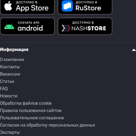
Информация
О компании
Контакты
Вакансии
Статьи
FAQ
Новости
Обработка файлов cookie
Правила пользования сайтом
Пользовательское соглашение
Согласие на обработку персональных данных
Эксперты