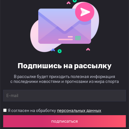
Подпишись на рассылку
В рассылке будет приходить полезная информация
с последними новостями и прогнозами из мира спорта
Я согласен на обработку
персональных данных
подписаться