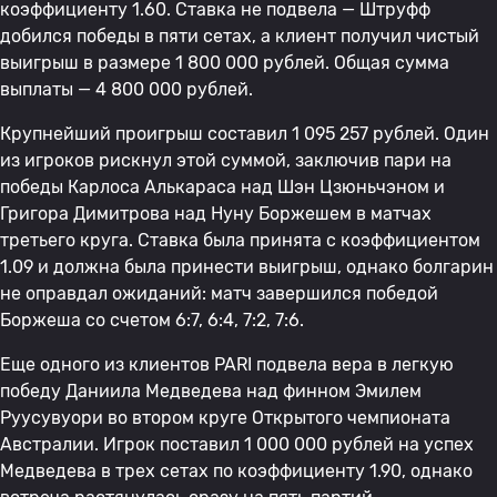
коэффициенту 1.60. Ставка не подвела — Штруфф
добился победы в пяти сетах, а клиент получил чистый
выигрыш в размере 1 800 000 рублей. Общая сумма
выплаты — 4 800 000 рублей.
Крупнейший проигрыш составил 1 095 257 рублей. Один
из игроков рискнул этой суммой, заключив пари на
победы Карлоса Алькараса над Шэн Цзюньчэном и
Григора Димитрова над Нуну Боржешем в матчах
третьего круга. Ставка была принята с коэффициентом
1.09 и должна была принести выигрыш, однако болгарин
не оправдал ожиданий: матч завершился победой
Боржеша со счетом 6:7, 6:4, 7:2, 7:6.
Еще одного из клиентов PARI подвела вера в легкую
победу Даниила Медведева над финном Эмилем
Руусувуори во втором круге Открытого чемпионата
Австралии. Игрок поставил 1 000 000 рублей на успех
Медведева в трех сетах по коэффициенту 1.90, однако