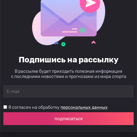
Подпишись на рассылку
В рассылке будет приходить полезная информация
с последними новостями и прогнозами из мира спорта
Я согласен на обработку
персональных данных
подписаться