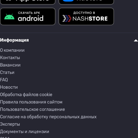
Информация
О компании
Контакты
Вакансии
Статьи
FAQ
Новости
Обработка файлов cookie
Правила пользования сайтом
Пользовательское соглашение
Согласие на обработку персональных данных
Эксперты
Документы и лицензии