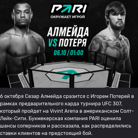
6 октября Сезар Алмейда сразится с Игорем Потерей в
рамках предварительного карда турнира UFC 307,
который пройдет на Vivint Arena в американском Солт-
Лейк-Сити. Букмекерская компания PARI оценила
шансы соперников и рассказала, как распределились
ставки клиентов на предстоящий бой.