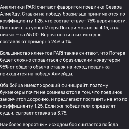
Аналитики PARI считают фаворитом поединка Сезара
Алмейду. Ставки на победу бразильца принимаются по
коэффициенту 1.25, что соответствует 75% вероятности.
Поставить на успех Игоря Потери можно за 4.15, а на
ничью — за 65.00. Вероятности этих исходов
составляют примерно 24% и 1%.
Большинство клиентов PARI также считают, что Потере
будет сложно справиться с бразильским нокаутером.
95% от общего объема ставок на исход поединка
приходится на победу Алмейды.
Оба бойца имеют хороший финишрейт, поэтому
букмекеры почти не сомневаются в том, что поединок
закончится досрочно, и предлагают поставить на это по
коэффициенту 1.25. Если же победителя определят
судьи, сыграет ставка за 3.75.
Наиболее вероятным исходом боя считается победа