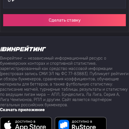
0
₽
Сделать ставку
Винрейтинг — независимый информационный ресурс о
букмекерских конторах и спортивной статистике,
зарегистрированный как средство массовой информации
(реестровая запись СМИ ЭЛ № ФС 77-83883). Публикует рейтинги
и обзоры букмекеров, сравнения коэффициентов, обучающие
материалы для беттеров, а также футбольную статистику:
расписание матчей, турнирные таблицы, результаты и статистику
по ведущим лигам мира — АПЛ, Бундеслига, Ла Лига, Серия А,
Лига Чемпионов, РПЛ и другим. Сайт является партнёром
легальных российских букмекеров.
Скачать приложение