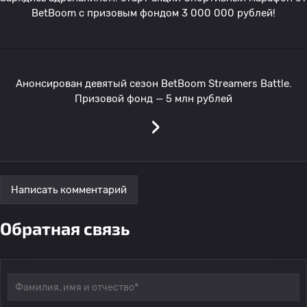
BetBoom с призовым фондом 3 000 000 рублей!
Анонсирован девятый сезон BetBoom Streamers Battle.
Призовой фонд — 5 млн рублей
›
Написать комментарий
Обратная связь