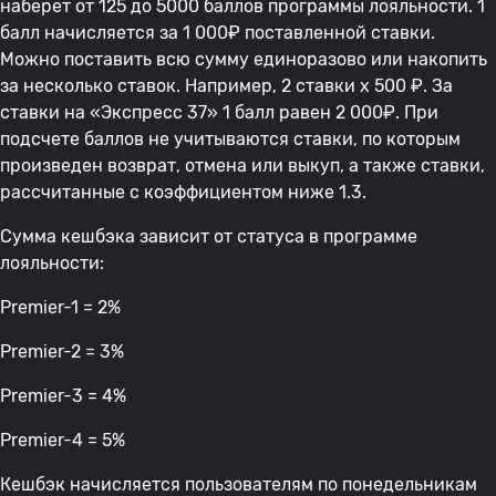
наберет от 125 до 5000 баллов программы лояльности. 1
балл начисляется за 1 000₽ поставленной ставки.
Можно поставить всю сумму единоразово или накопить
за несколько ставок. Например, 2 ставки х 500 ₽. За
ставки на «Экспресс 37» 1 балл равен 2 000₽. При
подсчете баллов не учитываются ставки, по которым
произведен возврат, отмена или выкуп, а также ставки,
рассчитанные с коэффициентом ниже 1.3.
Сумма кешбэка зависит от статуса в программе
лояльности:
Premier-1 = 2%
Premier-2 = 3%
Premier-3 = 4%
Premier-4 = 5%
Кешбэк начисляется пользователям по понедельникам