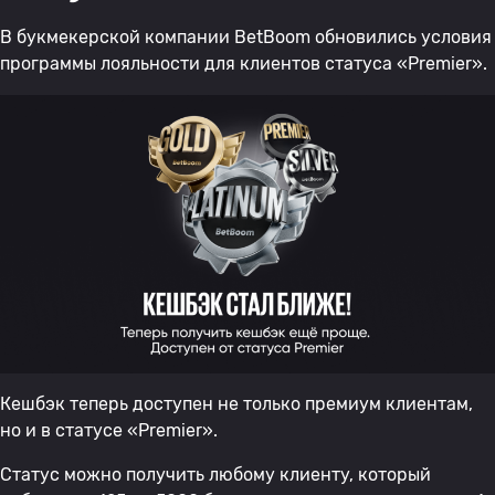
В букмекерской компании BetBoom обновились условия
программы лояльности для клиентов статуса «Premier».
Кешбэк теперь доступен не только премиум клиентам,
но и в статусе «Premier».
Статус можно получить любому клиенту, который