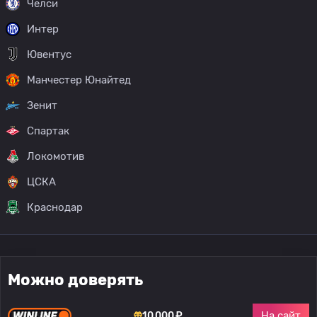
Челси
Интер
Ювентус
Манчестер Юнайтед
Зенит
Спартак
Локомотив
ЦСКА
Краснодар
Можно доверять
На сайт
10 000 ₽