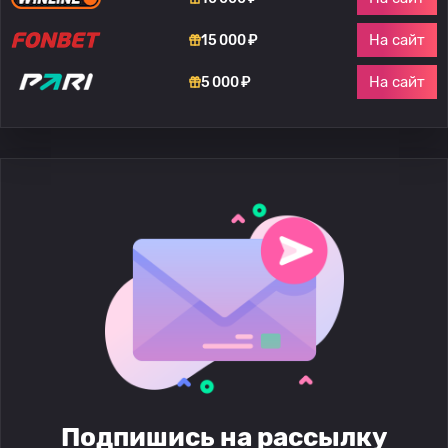
На сайт
15 000 ₽
На сайт
5 000 ₽
Подпишись на рассылку