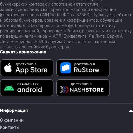
букмекерских конторах и спортивной статистике,
зарегистрированный как средство массовой информации
(реестровая запись СМИ ЭЛ № ФС 77-83883). Публикует рейтинги
и обзоры букмекеров, сравнения коэффициентов, обучающие
материалы для беттеров, а также футбольную статистику:
расписание матчей, турнирные таблицы, результаты и статистику
по ведущим лигам мира — АПЛ, Бундеслига, Ла Лига, Серия А,
Лига Чемпионов, РПЛ и другим. Сайт является партнёром
легальных российских букмекеров.
Скачать приложение
Информация
О компании
Контакты