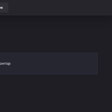
ок
контор