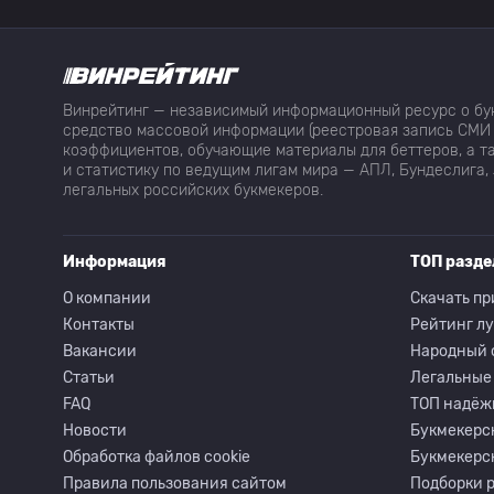
Винрейтинг — независимый информационный ресурс о бук
средство массовой информации (реестровая запись СМИ 
коэффициентов, обучающие материалы для беттеров, а та
и статистику по ведущим лигам мира — АПЛ, Бундеслига, 
легальных российских букмекеров.
Информация
ТОП разд
О компании
Скачать пр
Контакты
Рейтинг л
Вакансии
Народный 
Статьи
Легальные
FAQ
ТОП надёж
Новости
Букмекерс
Обработка файлов cookie
Букмекерс
Правила пользования сайтом
Подборки 