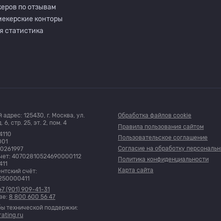
еров по отзывам
мекерские конторы
я статистика
адрес: 125430, г. Москва, ул.
Обработка файлов cookie
6, стр. 25, эт. 2, пом. 4
Правила пользования сайтом
4110
Пользовательское соглашение
001
Согласие на обработку персональн
00261997
чет: 40702810524690000112
Политика конфиденциальности
411
Карта сайта
нтский счёт:
250000411
+7 (901) 909-41-31
ве:
8 800 600 56 47
бы технической поддержки:
ating.ru