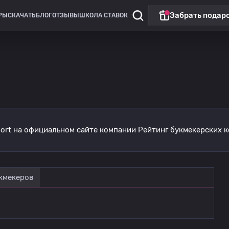
Забрать подар
РЫ
СКАЧАТЬ
БЛОГ
ОТЗЫВЫ
ШКОЛА СТАВОК
port на официальном сайте компании Рейтинг букмекерских 
кмекеров