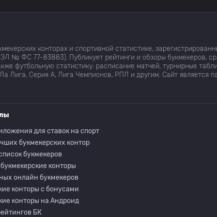
мекерских конторах и спортивной статистике, зарегистрированн
ЭЛ № ФС 77-83883). Публикует рейтинги и обзоры букмекеров, с
кже футбольную статистику: расписание матчей, турнирные табли
Ла Лига, Серия А, Лига Чемпионов, РПЛ и другим. Сайт является 
елы
иложения для ставок на спорт
учших букмекерских контор
список букмекеров
 букмекерские конторы
ных онлайн букмекеров
кие конторы с бонусами
кие конторы на Андроид
рейтингов БК