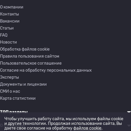
О компании
Контакты
Вакансии
Статьи
FAQ
Новости
Обработка файлов cookie
Правила пользования сайтом
Пользовательское соглашение
Согласие на обработку персональных данных
Эксперты
Документы и лицензии
СМИ о нас
Карта статистики
ТОП разделы
Чтобы улучшить работу сайта, мы используем файлы cookie
и другие технологии. Продолжая использование сайта, Вы
О компании
даете свое согласие на обработку
файлов cookie
.