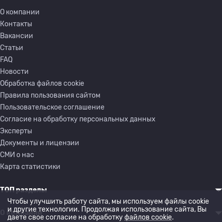
О компании
Контакты
Вакансии
Статьи
FAQ
Новости
Обработка файлов cookie
Правила пользования сайтом
Пользовательское соглашение
Согласие на обработку персональных данных
Эксперты
Документы и лицензии
СМИ о нас
Карта статистики
ТОП разделы
Чтобы улучшить работу сайта, мы используем файлы cookie
и другие технологии. Продолжая использование сайта, Вы
О компании
даете свое согласие на обработку
файлов cookie
.