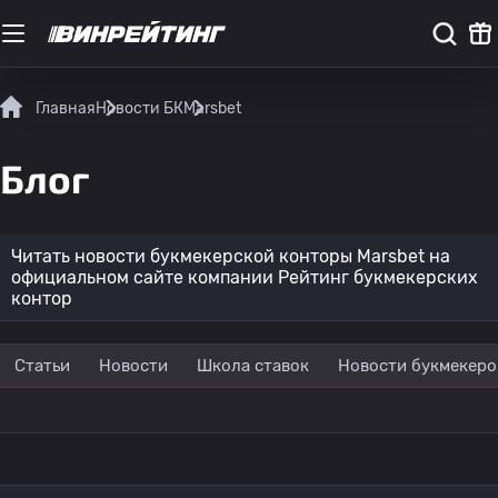
Главная
Новости БК
Marsbet
Блог
Читать новости букмекерской конторы Marsbet на
официальном сайте компании Рейтинг букмекерских
контор
Статьи
Новости
Школа ставок
Новости букмекеро