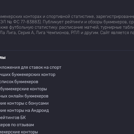
мекерских конторах и спортивной статистике, зарегистрированн
ЭЛ № ФС 77-83883). Публикует рейтинги и обзоры букмекеров, с
кже футбольную статистику: расписание матчей, турнирные табли
Ла Лига, Серия А, Лига Чемпионов, РПЛ и другим. Сайт является 
елы
иложения для ставок на спорт
учших букмекерских контор
список букмекеров
 букмекерские конторы
ных онлайн букмекеров
кие конторы с бонусами
кие конторы на Андроид
рейтингов БК
еров по отзывам
мекерские конторы