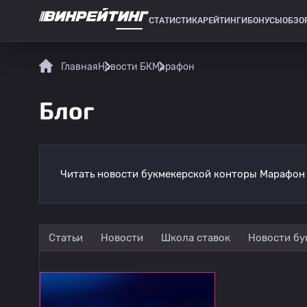
СТАТИСТИКА
РЕЙТИНГИ
БОНУСЫ
ОБЗО
СПОРТИВНАЯ СТАТИСТИКА
Главная
Новости БК
Марафон
Блог
Читать новости букмекерской конторы Марафон 
Статьи
Новости
Школа ставок
Новости бу