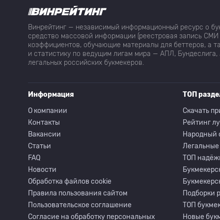
Винрейтинг — независимый информационный ресурс о бук
средство массовой информации (реестровая запись СМИ 
коэффициентов, обучающие материалы для беттеров, а та
и статистику по ведущим лигам мира — АПЛ, Бундеслига, 
легальных российских букмекеров.
Информация
ТОП разд
О компании
Скачать пр
Контакты
Рейтинг л
Вакансии
Народный 
Статьи
Легальные
FAQ
ТОП надёж
Новости
Букмекерс
Обработка файлов cookie
Букмекерс
Правила пользования сайтом
Подборки 
Пользовательское соглашение
ТОП букмек
Согласие на обработку персональных
Новые бук