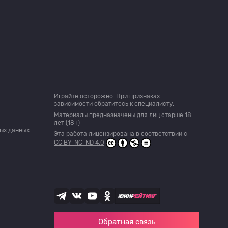
Играйте осторожно. При признаках
зависимости обратитесь к специалисту.
Материалы предназначены для лиц старше 18
лет (18+)
ых данных
Эта работа лицензирована в соответствии с
CC BY-NC-ND 4.0
Обратная связь