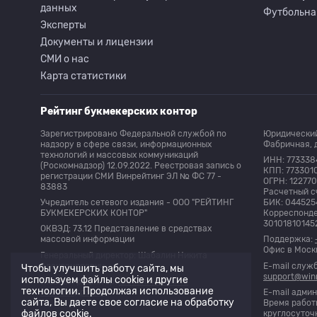
данных
Футбольна
Эксперты
Документы и лицензии
СМИ о нас
Карта статистики
Рейтинг букмекерских контор
Зарегистрировано Федеральной службой по
Юридический 
надзору в сфере связи, информационных
Фабричная, д. 
технологий и массовых коммуникаций
ИНН: 773338
(Роскомнадзор) 12.09.2022. Реестровая запись о
КПП: 773301
регистрации СМИ Винрейтинг ЭЛ № ФС 77 -
ОГРН: 12277
83883
Расчетный с
Учредитель сетевого издания - ООО "РЕЙТИНГ
БИК: 044525
БУКМЕКЕРСКИХ КОНТОР"
Корреспонде
30101810145
ОКВЭД: 73.12 Представление в средствах
массовой информации
Поддержка:
Офис в Моск
Генеральный директор: Шабалин Никита
Александрович
E-mail служ
Чтобы улучшить работу сайта, мы
support@winr
используем файлы cookie и другие
Главный редактор:
Шабалин Никита
технологии. Продолжая использование
Александрович
E-mail адми
сайта, Вы даете свое согласие на обработку
Время работ
файлов cookie
.
круглосуточ