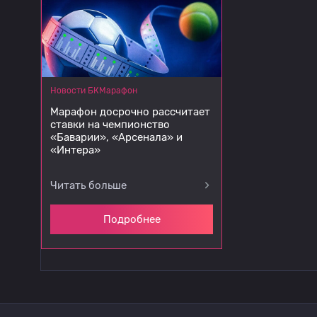
Новости БК
Марафон
Марафон досрочно рассчитает
ставки на чемпионство
«Баварии», «Арсенала» и
«Интера»
Читать больше
Подробнее