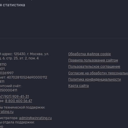
я статистика
адрес: 125430, г. Москва, ул.
Обработка файлов cookie
6, стр. 25, эт. 2, пом. 4
Правила пользования сайтом
4110
Пользовательское соглашение
001
Согласие на обработку персональн
00261997
чет: 40702810524690000112
Политика конфиденциальности
411
Карта сайта
нтский счёт:
250000411
+7 (901) 909-41-31
ве:
8 800 600 56 47
бы технической поддержки:
ating.ru
нистратора:
admin@winrating.ru
ы отдела поддержки:
но