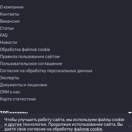
О компании
Контакты
Вакансии
Статьи
FAQ
Новости
Обработка файлов cookie
Правила пользования сайтом
Пользовательское соглашение
Согласие на обработку персональных данных
Эксперты
Документы и лицензии
СМИ о нас
Карта статистики
ТОП разделы
Чтобы улучшить работу сайта, мы используем файлы cookie
и другие технологии. Продолжая использование сайта, Вы
О компании
даете свое согласие на обработку
файлов cookie
.