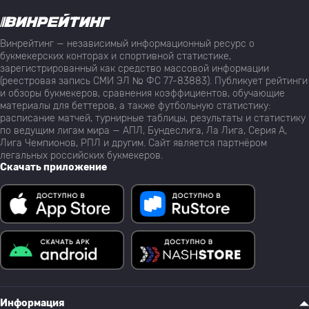
Винрейтинг — независимый информационный ресурс о
букмекерских конторах и спортивной статистике,
зарегистрированный как средство массовой информации
(реестровая запись СМИ ЭЛ № ФС 77-83883). Публикует рейтинги
и обзоры букмекеров, сравнения коэффициентов, обучающие
материалы для беттеров, а также футбольную статистику:
расписание матчей, турнирные таблицы, результаты и статистику
по ведущим лигам мира — АПЛ, Бундеслига, Ла Лига, Серия А,
Лига Чемпионов, РПЛ и другим. Сайт является партнёром
легальных российских букмекеров.
Скачать приложение
Информация