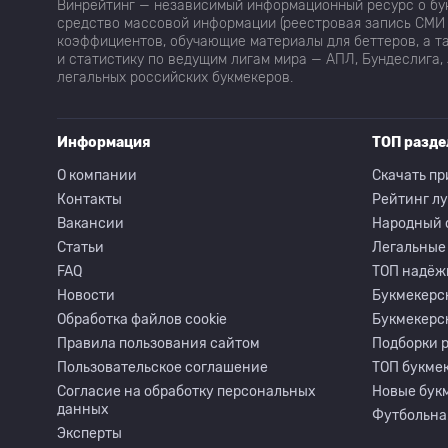
Винрейтинг — независимый информационный ресурс о бук
средство массовой информации (реестровая запись СМИ 
коэффициентов, обучающие материалы для беттеров, а та
и статистику по ведущим лигам мира — АПЛ, Бундеслига, 
легальных российских букмекеров.
Информация
ТОП разд
О компании
Скачать пр
Контакты
Рейтинг л
Вакансии
Народный 
Статьи
Легальные
FAQ
ТОП надёж
Новости
Букмекерс
Обработка файлов cookie
Букмекерс
Правила пользования сайтом
Подборки 
Пользовательское соглашение
ТОП букмек
Согласие на обработку персональных
Новые бук
данных
Футбольна
Эксперты