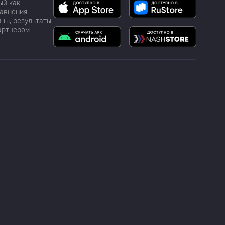
ый как
равнения
цы, результаты
партнёром