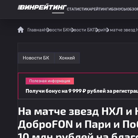
СТАТИСТИКА
РЕЙТИНГИ
БОНУСЫ
ОБЗО
СПОРТИВНАЯ СТАТИСТИКА
Главная
Новости БК
Новости БК
Пари
На матче звезд 
Новости БК
Хоккей
Полезная информация
Получи бонус на 9 999 ₽ рублей за регистр
На матче звезд НХЛ и
ДоброFON и Пари и По
10 млн рублей на бла