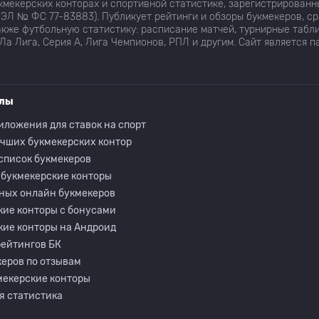
мекерских конторах и спортивной статистике, зарегистрированн
ЭЛ № ФС 77-83883). Публикует рейтинги и обзоры букмекеров, с
кже футбольную статистику: расписание матчей, турнирные табли
Ла Лига, Серия А, Лига Чемпионов, РПЛ и другим. Сайт является 
елы
иложения для ставок на спорт
учших букмекерских контор
список букмекеров
 букмекерские конторы
ных онлайн букмекеров
кие конторы с бонусами
кие конторы на Андроид
рейтингов БК
еров по отзывам
мекерские конторы
я статистика