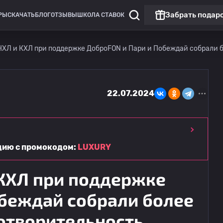
Забрать подар
РЫ
СКАЧАТЬ
БЛОГ
ОТЗЫВЫ
ШКОЛА СТАВОК
НХЛ и КХЛ при поддержке ДоброFON и Пари и Побеждай собрали б
22.07.2024
ацию с промокодом:
LUXURY
 КХЛ при поддержке
беждай собрали более
готворительность