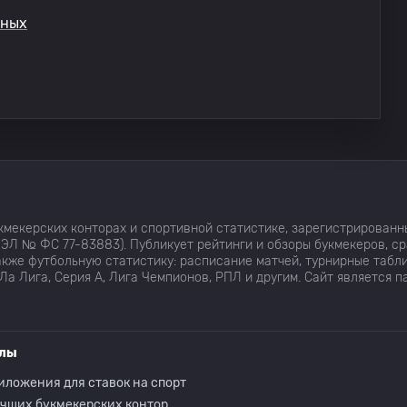
нных
мекерских конторах и спортивной статистике, зарегистрированн
ЭЛ № ФС 77-83883). Публикует рейтинги и обзоры букмекеров, с
кже футбольную статистику: расписание матчей, турнирные табли
Ла Лига, Серия А, Лига Чемпионов, РПЛ и другим. Сайт является 
елы
иложения для ставок на спорт
учших букмекерских контор