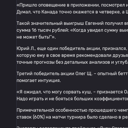
«Пришло оповещение в приложении, посмотрел и 
Думал, что Канада точно окажется в четверке, а
Такой значительный выигрыш Евгений получил вп
сумма 16 тысяч рублей: «Когда увидел сумму выи
не может быть!”».
Юрий Л., еще один победитель акции, признался,
которую ему в свое время рекомендовали друзья.
точные прогнозы без детальных анализов и углуб
Третий победитель акции Олег Щ. – опытный бетт
помогает интуиция.
«Я ожидал, что могу сорвать куш, – признается Ол
Надо играть и не бояться больших коэффициенто
Примечательной особенностью прошедшего чемпи
ставок (60%) на матчи турнира было сделано в ре