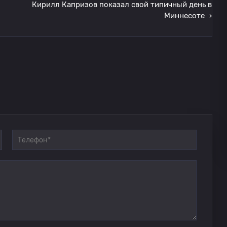
Кирилл Капризов показал свой типичный день в
Миннесоте
›