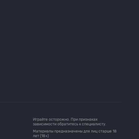
Играйте осторожно. При признаках
зависимости обратитесь к специалисту.
Материалы предназначены для лиц старше 18
лет (18+)