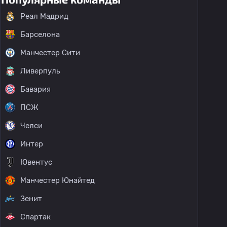
Реал Мадрид
Барселона
Манчестер Сити
Ливерпуль
Бавария
ПСЖ
Челси
Интер
Ювентус
Манчестер Юнайтед
Зенит
Спартак