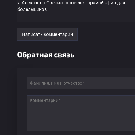
‹
Александр Овечкин проведет прямой эфир для
болельщиков
Написать комментарий
Обратная связь