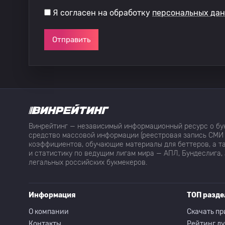
Я согласен на обработку
персональных да
Отправить
Винрейтинг — независимый информационный ресурс о бук
средство массовой информации (реестровая запись СМИ 
коэффициентов, обучающие материалы для беттеров, а та
и статистику по ведущим лигам мира — АПЛ, Бундеслига, 
легальных российских букмекеров.
Информация
ТОП разд
О компании
Скачать пр
Контакты
Рейтинг л