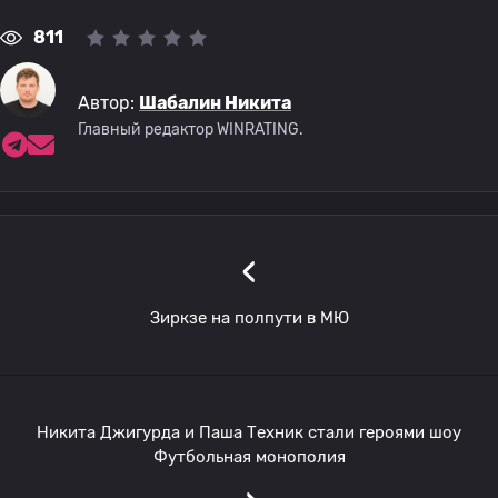
811
Автор:
Шабалин Никита
Главный редактор WINRATING.
‹
Зиркзе на полпути в МЮ
Никита Джигурда и Паша Техник стали героями шоу
Футбольная монополия