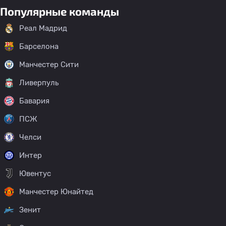
Популярные команды
Реал Мадрид
Барселона
Манчестер Сити
Ливерпуль
Бавария
ПСЖ
Челси
Интер
Ювентус
Манчестер Юнайтед
Зенит