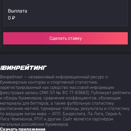
Выплата
0
₽
Сделать ставку
Винрейтинг — независимый информационный ресурс о
букмекерских конторах и спортивной статистике,
зарегистрированный как средство массовой информации
(реестровая запись СМИ ЭЛ № ФС 77-83883). Публикует рейтинги
и обзоры букмекеров, сравнения коэффициентов, обучающие
материалы для беттеров, а также футбольную статистику:
расписание матчей, турнирные таблицы, результаты и статистику
по ведущим лигам мира — АПЛ, Бундеслига, Ла Лига, Серия А,
Лига Чемпионов, РПЛ и другим. Сайт является партнёром
легальных российских букмекеров.
Скачать приложение