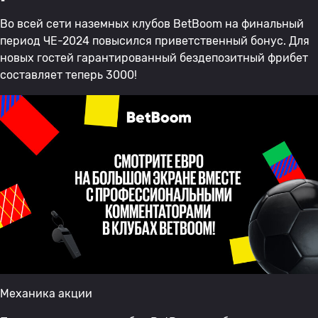
Во всей сети наземных клубов BetBoom на финальный
период ЧЕ-2024 повысился приветственный бонус. Для
новых гостей гарантированный бездепозитный фрибет
составляет теперь 3000!
Механика акции