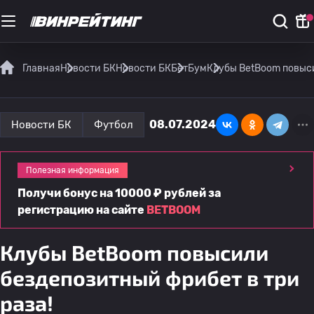
Главная
Новости БК
Новости БК
БетБум
Клубы BetBoom повыси
08.07.2024
Новости БК
Футбол
Полезная информация
Получи бонус на 10000 ₽ рублей за
регистрацию на сайте
BETBOOM
Клубы BetBoom повысили
бездепозитный фрибет в три
раза!