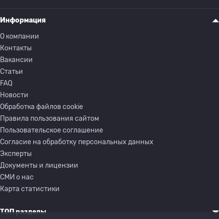
Информация
О компании
Контакты
Вакансии
Статьи
FAQ
Новости
Обработка файлов cookie
Правила пользования сайтом
Пользовательское соглашение
Согласие на обработку персональных данных
Эксперты
Документы и лицензии
СМИ о нас
Карта статистики
ТОП разделы