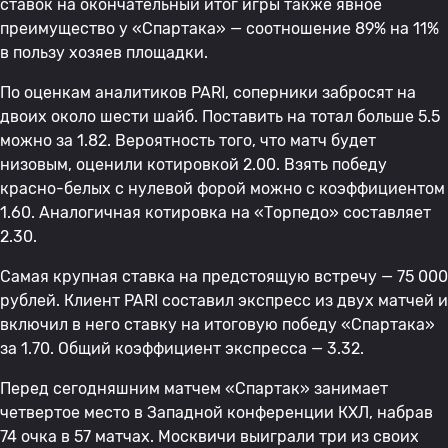
ставок на окончательный итог игры также явное
преимущество у «Спартака» — соотношение 89% на 11%
в пользу хозяев площадки.
По оценкам аналитиков PARI, соперники забросят на
двоих около шести шайб. Поставить на тотал больше 5.5
можно за 1.82. Вероятность того, что матч будет
низовым, оценили котировкой 2.00. Взять победу
красно-белых с нулевой форой можно с коэффициентом
1.60. Аналогичная котировка на «Торпедо» составляет
2.30.
Самая крупная ставка на предстоящую встречу — 75 000
рублей. Клиент PARI составил экспресс из двух матчей и
включил в него ставку на итоговую победу «Спартака»
за 1.70. Общий коэффициент экспресса — 3.32.
Перед сегодняшним матчем «Спартак» занимает
четвертое место в Западной конференции КХЛ, набрав
74 очка в 57 матчах. Москвичи выиграли три из своих