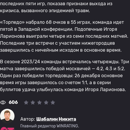
последних пяти игр, показав признаки выхода из
кризиса, вызванного эпидемией травм.
«Торпедо» набрало 68 очков в 55 играх, команда идет
пятой в Западной конференции. Подопечные Игоря
Ларионова выиграли четыре из семи последних матчей.
Последние три встречи с участием нижегородцев
завершились с ничейным исходом в основное время.
В сезоне 2023/24 команды встречались четырежды. Три
матча завершились победой москвичей — 4:2, 4:3 и 5:2.
Один раз победили торпедовцы: 26 декабря основное
время игры завершилось со счетом 1:1, а в серии
буллитов удача улыбнулась команде Игоря Ларионова.
606
Автор:
Шабалин Никита
Главный редактор WINRATING.