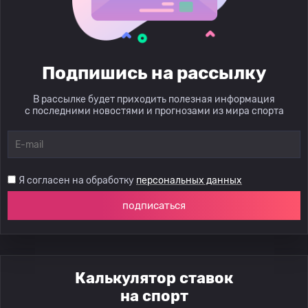
Подпишись на рассылку
В рассылке будет приходить полезная информация
с последними новостями и прогнозами из мира спорта
Я согласен на обработку
персональных данных
подписаться
Калькулятор ставок
на спорт