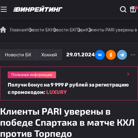
Главная
Новости БК
Новости БК
Пари
Клиенты PARI уверены в
29.01.2024
Новости БК
Хоккей
Полезная информация
Получи бонус на 9 999 ₽ рублей за регистрацию
с промокодом:
LUXURY
Клиенты PARI уверены в
победе Спартака в матче КХЛ
против Торпедо