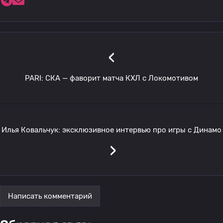
‹
PARI: СКА — фаворит матча КХЛ с Локомотивом
Илья Ковальчук: эксклюзивное интервью про игры с Динамо
›
Написать комментарий