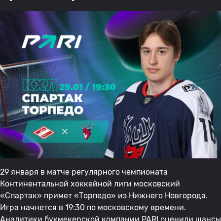
29 января в матче регулярного чемпионата
Континентальной хоккейной лиги московский
«Спартак» примет «Торпедо» из Нижнего Новгорода.
Игра начнется в 19:30 по московскому времени.
Аналитики букмекерской компании PARI оценили шансы