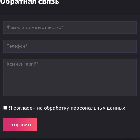
Обратная связь
Я согласен на обработку
персональных данных
Отправить