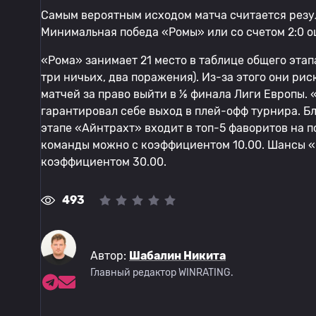
Самым вероятным исходом матча считается резуль
Минимальная победа «Ромы» или со счетом 2:0 оц
«Рома» занимает 21 место в таблице общего этап
три ничьих, два поражения). Из-за этого они рис
матчей за право выйти в ⅛ финала Лиги Европы. 
гарантировал себе выход в плей-офф турнира. 
этапе «Айнтрахт» входит в топ-5 фаворитов на п
команды можно с коэффициентом 10.00. Шансы 
коэффициентом 30.00.
493
Автор:
Шабалин Никита
Главный редактор WINRATING.