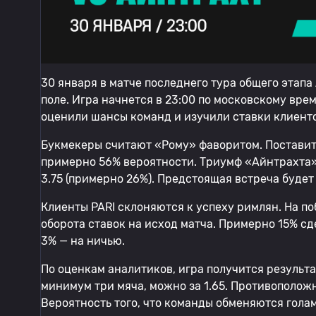
30 января в матче последнего тура общего этап
поле. Игра начнется в 23:00 по московскому вр
оценили шансы команд и изучили ставки клиенто
Букмекеры считают «Рому» фаворитом. Поставить 
примерно 56% вероятности. Триумф «Айнтрахта» к
3.75 (примерно 26%). Предстоящая встреча буде
Клиенты PARI склоняются к успеху римлян. На п
оборота ставок на исход матча. Примерно 15% с
3% — на ничью.
По оценкам аналитиков, игра получится результа
минимум три мяча, можно за 1.65. Противоположны
Вероятность того, что команды обменяются голами