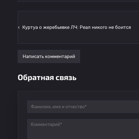
‹
Куртуа о жеребьевке ЛЧ: Реал никого не боится
Написать комментарий
Обратная связь