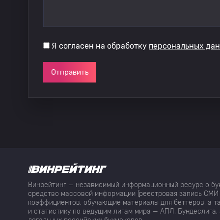
Я согласен на обработку
персональных да
Отправить
Винрейтинг — независимый информационный ресурс о бук
средство массовой информации (реестровая запись СМИ 
коэффициентов, обучающие материалы для беттеров, а та
и статистику по ведущим лигам мира — АПЛ, Бундеслига, 