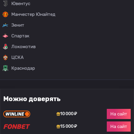
Ювентус
Манчестер Юнайтед
Зенит
Спартак
Локомотив
ЦСКА
Краснодар
Можно доверять
На сайт
10 000 ₽
На сайт
15 000 ₽