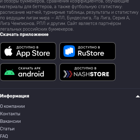
и обзоры букмекеров, сравнения коэффициентов, обучающие
материалы для беттеров, а также футбольную статистику:
расписание матчей, турнирные таблицы, результаты и статистику
по ведущим лигам мира — АПЛ, Бундеслига, Ла Лига, Серия А,
Лига Чемпионов, РПЛ и другим. Сайт является партнёром
легальных российских букмекеров.
Скачать приложение
Информация
О компании
Контакты
Вакансии
Статьи
FAQ