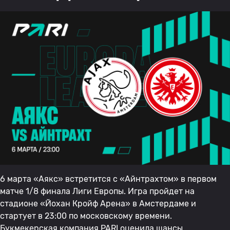
6 марта «Аякс» встретится с «Айнтрахтом» в первом
матче 1/8 финала Лиги Европы. Игра пройдет на
стадионе «Йохан Кройф Арена» в Амстердаме и
стартует в 23:00 по московскому времени.
Букмекерская компания PARI оценила шансы