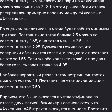
коэффициенту 1.75, аналогичное пари на «аяксидов»
можно заключить за 2.12. На этом рынке объем ставок
распределен примерно поровну между «Аяксом» и
«Атлетиком».
По оценкам аналитиков, в матче будет забито минимум
три гола. Поставить на тотал больше 2.5 можно по
коэффициенту 1.65, а на тотал меньше 2.5 — с
коэффициентом 2.25. Букмекеры ожидают, что
соперники обменяются голами, и предлагают поставить
на это за 1.55. Если же оба коллектива забьют по два и
более гола, сыграет ставка за 4.05.
Наиболее вероятным результатом встречи считается
ничья со счетом 1:1. Поставить на этот исход можно с
коэффициентом 7.50.
Впрочем, кто бы ни оказался в четвертьфинале по
итогам двух матчей, букмекеры сомневаются, что
«Аякс» или «Айнтрахт» окажутся в финале. Поставить