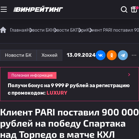
Главная
Новости БК
Новости БК
Пари
Клиент PARI поставил 90
13.09.2024
Новости БК
Хоккей
Полезная информация
Получи бонус на 9 999 ₽ рублей за регистрацию
с промокодом:
LUXURY
Клиент PARI поставил 900 000
рублей на победу Спартака
над Торпедо в матче КХЛ