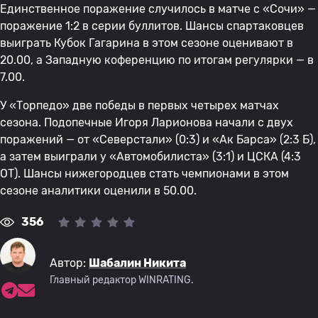
Единственное поражение случилось в матче с «Сочи» —
поражение 1:2 в серии буллитов. Шансы спартаковцев
выиграть Кубок Гагарина в этом сезоне оценивают в
20.00, а Западную коференцию по итогам регулярки — в
7.00.
У «Торпедо» две победы в первых четырех матчах
сезона. Подопечные Игоря Ларионова начали с двух
поражений — от «Северстали» (0:3) и «Ак Барса» (2:3 Б),
а затем выиграли у «Автомобилиста» (3:1) и ЦСКА (4:3
ОТ). Шансы нижегородцев стать чемпионами в этом
сезоне аналитики оценили в 50.00.
356
Автор:
Шабалин Никита
Главный редактор WINRATING.