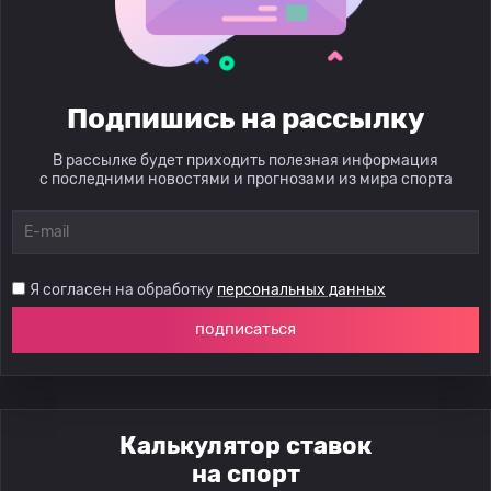
Подпишись на рассылку
В рассылке будет приходить полезная информация
с последними новостями и прогнозами из мира спорта
Я согласен на обработку
персональных данных
подписаться
Калькулятор ставок
на спорт