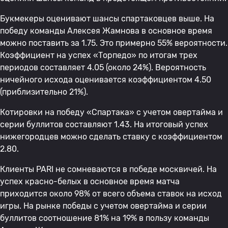
Букмекеры оценивают шансы спартаковцев выше. На
победу команды Алексея Жамнова в основное время
можно поставить за 1.75. Это примерно 55% вероятности.
Коэффициент на успех «Торпедо» по итогам трех
периодов составляет 4.05 (около 24%). Вероятность
ничейного исхода оценивается коэффициентом 4.50
(приблизительно 21%).
Котировки на победу «Спартака» с учетом овертайма и
серии буллитов составляют 1.43. На итоговый успех
нижегородцев можно сделать ставку с коэффициентом
2.80.
Клиенты PARI не сомневаются в победе москвичей. На
успех красно-белых в основное время матча
приходится около 98% от всего объема ставок на исход
игры. На рынке победы с учетом овертайма и серии
буллитов соотношение 81% на 19% в пользу команды