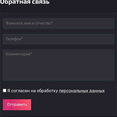
Обратная связь
Я согласен на обработку
персональных данных
Отправить