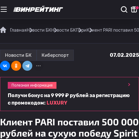
Главная
Новости БК
Новости БК
Пари
Клиент PARI поставил 500
07.02.2025
Новости БК
Киберспорт
Полезная информация
Получи бонус на 9 999 ₽ рублей за регистрацию
с промокодом:
LUXURY
Клиент PARI поставил 500 000
рублей на сухую победу Spirit