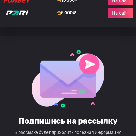
На сайт
15 000 ₽
На сайт
5 000 ₽
Подпишись на рассылку
В рассылке будет приходить полезная информация