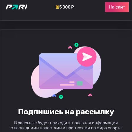
На сайт
5 000 ₽
Подпишись на рассылку
В рассылке будет приходить полезная информация
с последними новостями и прогнозами из мира спорта