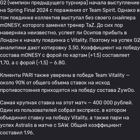
G2 (чемпион предыдущего турнира) начала выступление
на Spring Final 2024 с поражения от Team Spirit. Однако в
том поединке коллектив выступал без своего снайпера
m0NESY, которого заменял тренер TaZ. До сих пор
наверняка неизвестно, успеет ли Осипов прибыть в
Лондон к началу поединка с Vitality. Поэтому на успех G2
аналитики дают котировку 3.50. Коэффициент на победу
состава m0NESY с форой по картам (+1.5) составляет
1.70, а с форой (-1.5) — 6.80.
Клиенты PARI также уверены в победе Team Vitality —
около 90% от общего объема ставок на исход
противостояния приходятся на победу состава ZywOo.
Самая крупная ставка на этот матч — 400 000 рублей.
Один из пользователей собрал экспресс, в котором
объединил ставку на победу Vitality, а также пари на
успех Astralis в матче с SAW. Общий коэффициент
составил 1.96.