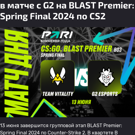
в матче с G2 на BLAST Premier:
Spring Final 2024 по CS2
13 июня завершится групповой этап BLAST Premier:
Spring Final 2024 по Counter-Strike 2. В квартете B