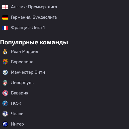
Англия: Премьер-лига
Германия: Бундеслига
Франция: Лига 1
Популярные команды
Реал Мадрид
Барселона
Манчестер Сити
Ливерпуль
Бавария
ПСЖ
Челси
Интер