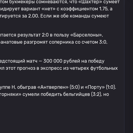
и этом букмекеры сомневаются, что «Шахтер» сумеет
лидирует вариант «нет» с коэффициентом 1.75, а
тируется за 2.00. Если же обе команды сумеют
ается результат 2:0 в пользу «Барселоны»,
анатовые разгромят соперника со счетом 3:0,
редстоящий матч — 300 000 рублей на победу
л этот прогноз в экспресс из четырех футбольных
ппе Н, обыграв «Антверпен» (5:0) и «Порту» (1:0).
орняки» сумели победить бельгийцев (3:2), но