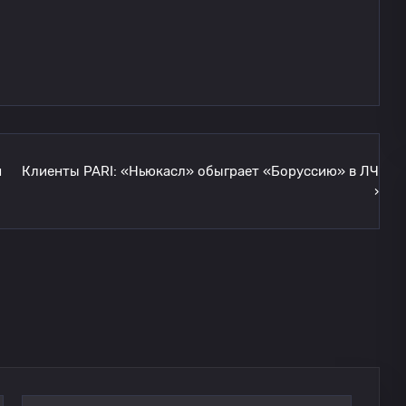
м
Клиенты PARI: «Ньюкасл» обыграет «Боруссию» в ЛЧ
›