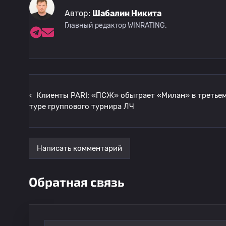
Автор:
Шабалин Никита
Главный редактор WINRATING.
‹
Клиенты PARI: «ПСЖ» обыграет «Милан» в третье
туре группового турнира ЛЧ
Написать комментарий
Обратная связь