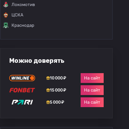
Локомотив
ЦСКА
Краснодар
Можно доверять
На сайт
10 000 ₽
На сайт
15 000 ₽
На сайт
5 000 ₽