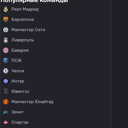
Реал Мадрид
Барселона
Манчестер Сити
Ливерпуль
Бавария
ПСЖ
Челси
Интер
Ювентус
Манчестер Юнайтед
Зенит
Спартак