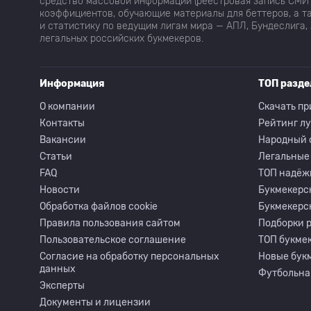
средство массовой информации (реестровая запись СМИ 
коэффициентов, обучающие материалы для беттеров, а та
и статистику по ведущим лигам мира — АПЛ, Бундеслига, 
легальных российских букмекеров.
Информация
ТОП разд
О компании
Скачать пр
Контакты
Рейтинг л
Вакансии
Народный 
Статьи
Легальные
FAQ
ТОП надёж
Новости
Букмекерс
Обработка файлов cookie
Букмекерс
Правила пользования сайтом
Подборки 
Пользовательское соглашение
ТОП букмек
Согласие на обработку персональных
Новые бук
данных
Футбольна
Эксперты
Документы и лицензии