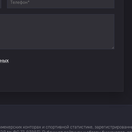
нных
мекерских конторах и спортивной статистике, зарегистрированн