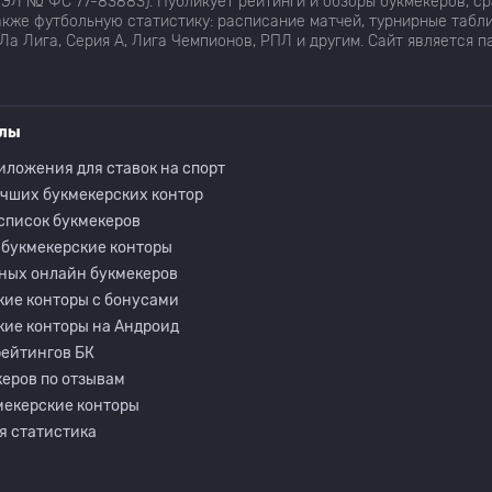
ЭЛ № ФС 77-83883). Публикует рейтинги и обзоры букмекеров, с
кже футбольную статистику: расписание матчей, турнирные табли
Ла Лига, Серия А, Лига Чемпионов, РПЛ и другим. Сайт является 
елы
иложения для ставок на спорт
учших букмекерских контор
список букмекеров
 букмекерские конторы
ных онлайн букмекеров
кие конторы с бонусами
кие конторы на Андроид
рейтингов БК
еров по отзывам
мекерские конторы
я статистика