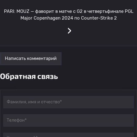
PARI: MOUZ — фаворит в матче с G2 в четвертьфинале PGL
Major Copenhagen 2024 по Counter-Strike 2
›
Написать комментарий
Обратная связь