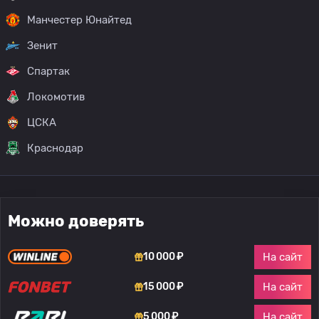
Манчестер Юнайтед
Зенит
Спартак
Локомотив
ЦСКА
Краснодар
Можно доверять
На сайт
10 000 ₽
На сайт
15 000 ₽
На сайт
5 000 ₽