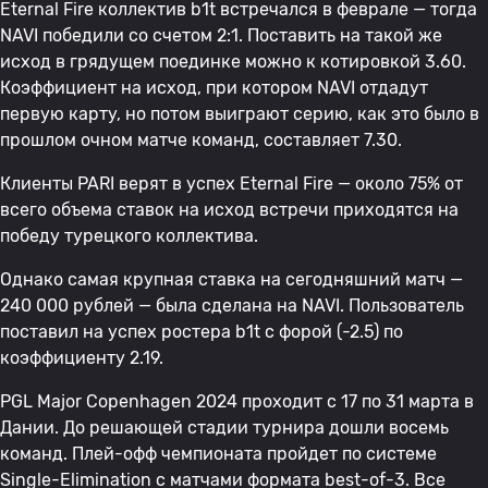
Eternal Fire коллектив b1t встречался в феврале — тогда
NAVI победили со счетом 2:1. Поставить на такой же
исход в грядущем поединке можно к котировкой 3.60.
Коэффициент на исход, при котором NAVI отдадут
первую карту, но потом выиграют серию, как это было в
прошлом очном матче команд, составляет 7.30.
Клиенты PARI верят в успех Eternal Fire — около 75% от
всего объема ставок на исход встречи приходятся на
победу турецкого коллектива.
Однако самая крупная ставка на сегодняшний матч —
240 000 рублей — была сделана на NAVI. Пользователь
поставил на успех ростера b1t c форой (-2.5) по
коэффициенту 2.19.
PGL Major Copenhagen 2024 проходит с 17 по 31 марта в
Дании. До решающей стадии турнира дошли восемь
команд. Плей-офф чемпионата пройдет по системе
Single-Elimination с матчами формата best-of-3. Все