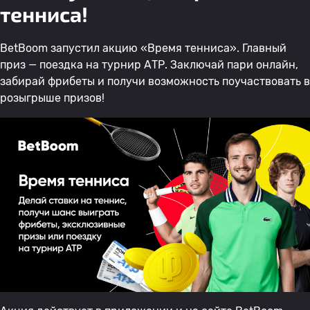
тенниса!
BetBoom запустил акцию «Время тенниса». Главный
приз — поездка на турнир АТР. Заключай пари онлайн,
забирай фрибеты и получи возможность поучаствовать в
розыгрыше призов!