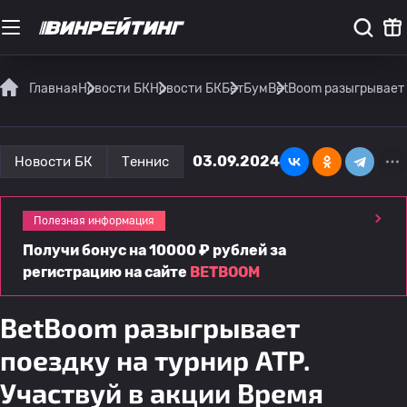
Главная
Новости БК
Новости БК
БетБум
BetBoom разыгрывает 
03.09.2024
Новости БК
Теннис
Полезная информация
Получи бонус на 10000 ₽ рублей за
регистрацию на сайте
BETBOOM
BetBoom разыгрывает
поездку на турнир АТР.
Участвуй в акции Время