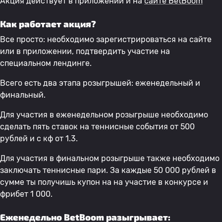
Акция действует в приложении и на
сайте BetBoom
Как работает акция?
Все просто: необходимо зарегистрироваться на сайте
или в приложении, подтвердить участие на
специальном лендинге.
Всего есть два этапа розыгрышей: еженедельный и
финальный.
Для участия в еженедельном розыгрыше необходимо
сделать пять ставок на теннисные события от 500
рублей и с кф от 1.3.
Для участия в финальном розыгрыше также необходимо
заключать теннисные пари. За каждые 50 000 рублей в
сумме ты получишь купон на на участие в конкурсе и
фрибет 1 000.
Еженедельно BetBoom разыгрывает: