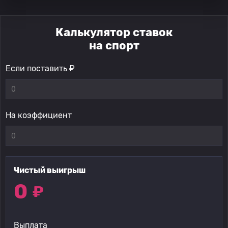
Калькулятор ставок
на спорт
Если поставить ₽
На коэффициент
Чистый выигрыш
0
₽
Выплата