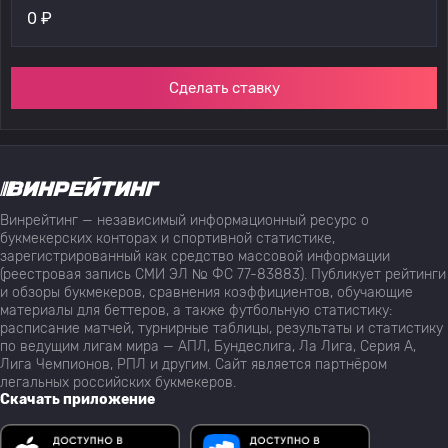
0
₽
Сделать ставку
Винрейтинг — независимый информационный ресурс о
букмекерских конторах и спортивной статистике,
зарегистрированный как средство массовой информации
(реестровая запись СМИ ЭЛ № ФС 77-83883). Публикует рейтинги
и обзоры букмекеров, сравнения коэффициентов, обучающие
материалы для беттеров, а также футбольную статистику:
расписание матчей, турнирные таблицы, результаты и статистику
по ведущим лигам мира — АПЛ, Бундеслига, Ла Лига, Серия А,
Лига Чемпионов, РПЛ и другим. Сайт является партнёром
легальных российских букмекеров.
Скачать приложение