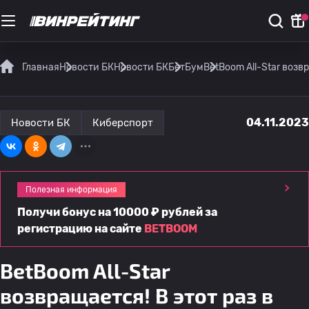
Главная
Новости БК
Новости БК
БетБум
BetBoom All-Star возв
04.11.2023
Новости БК
Киберспорт
Полезная информация
Получи бонус на 10000 ₽ рублей за
регистрацию на сайте
BETBOOM
BetBoom All-Star
возвращается! В этот раз в