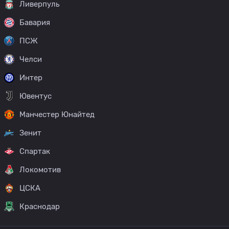
Ливерпуль
Бавария
ПСЖ
Челси
Интер
Ювентус
Манчестер Юнайтед
Зенит
Спартак
Локомотив
ЦСКА
Краснодар