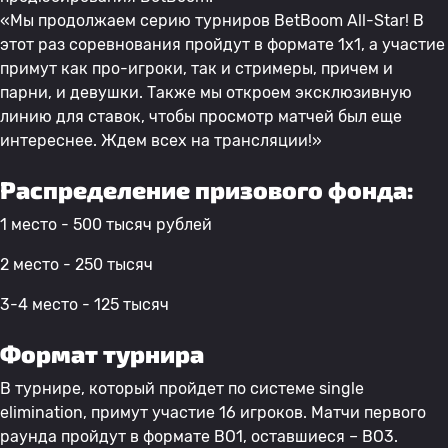
«Мы продолжаем серию турниров BetBoom All-Star! В
этот раз соревнования пройдут в формате 1х1, а участие
примут как про-игроки, так и стримеры, причем и
парни, и девушки. Также мы откроем эксклюзивную
линию для ставок, чтобы просмотр матчей был еще
интереснее. Ждем всех на трансляции!»
Распределение призового фонда:
1 место - 500 тысяч рублей
2 место - 250 тысяч
3-4 место - 125 тысяч
Формат турнира
В турнире, который пройдет по системе single
elimination, примут участие 16 игроков. Матчи первого
раунда пройдут в формате BO1, оставшиеся – BO3.