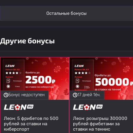
Остальные бонусы
Другие бонусы
Бонус недоступен
17 дней 16ч.
Леон: 5 фрибетов по 500
Леон: розыгрыш 300000
рублей за ставки на
рублей фрибетами за
киберспорт
ставки на теннис