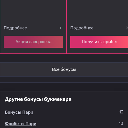
Подробнее
Подробнее
Акция завершена
Получить фрибет
Все бонусы
Другие бонусы букмекера
Бонусы Пари
13
Фрибеты Пари
10