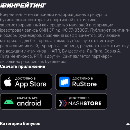
Винрейтинг — независимый информационный ресурс о
букмекерских конторах и спортивной статистике,
зарегистрированный как средство массовой информации
(реестровая запись СМИ ЭЛ № ФС 77-83883). Публикует рейтинги
и обзоры букмекеров, сравнения коэффициентов, обучающие
материалы для беттеров, а также футбольную статистику:
расписание матчей, турнирные таблицы, результаты и статистику
по ведущим лигам мира — АПЛ, Бундеслига, Ла Лига, Серия А,
Лига Чемпионов, РПЛ и другим. Сайт является партнёром
легальных российских букмекеров.
Скачать приложение
Категории бонусов