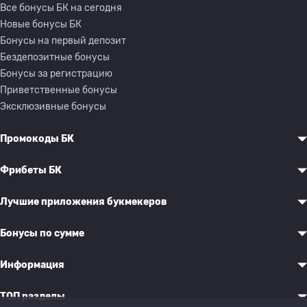
Все бонусы БК на сегодня
Новые бонусы БК
Бонусы на первый депозит
Бездепозитные бонусы
Бонусы за регистрацию
Приветственные бонусы
Эксклюзивные бонусы
Промокоды БК
Фрибеты БК
Лучшие приложения букмекеров
Бонусы по сумме
Информация
ТОП разделы