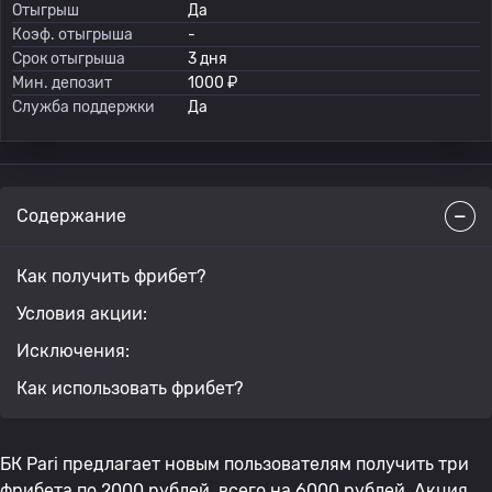
Отыгрыш
Да
Коэф. отыгрыша
-
Срок отыгрыша
3 дня
Мин. депозит
1000 ₽
Служба поддержки
Да
Содержание
Как получить фрибет?
Условия акции:
Исключения:
Как использовать фрибет?
БК Pari предлагает новым пользователям получить три
фрибета по 2000 рублей, всего на 6000 рублей. Акция