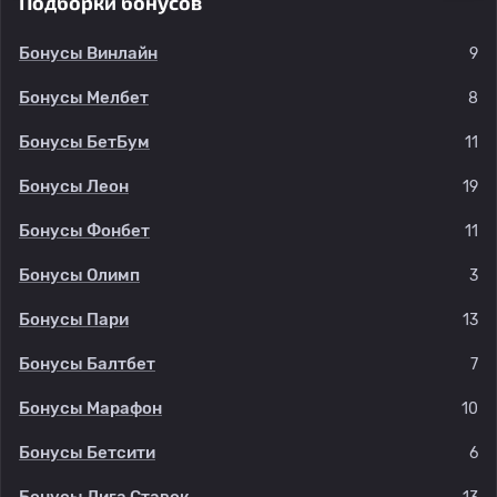
Подборки бонусов
Бонусы Винлайн
9
Бонусы Мелбет
8
Бонусы БетБум
11
Бонусы Леон
19
Бонусы Фонбет
11
Бонусы Олимп
3
Бонусы Пари
13
Бонусы Балтбет
7
Бонусы Марафон
10
Бонусы Бетсити
6