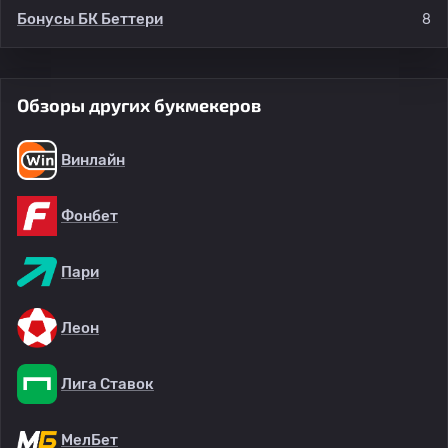
Бонусы БК Беттери
8
Обзоры других букмекеров
Винлайн
Фонбет
Пари
Леон
Лига Ставок
МелБет