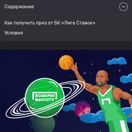
Содержание
Как получить приз от БК «Лига Ставок»
Условия