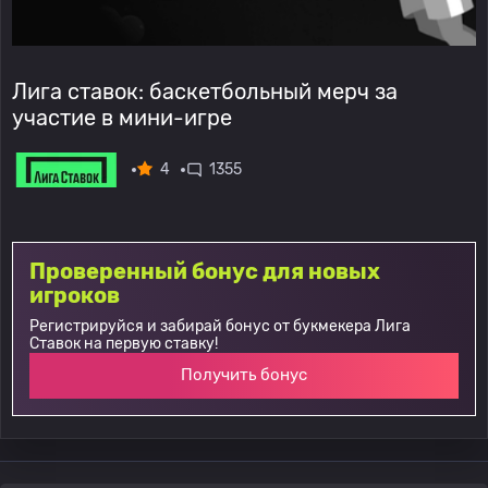
Лига ставок: баскетбольный мерч за
участие в мини-игре
4
1355
Проверенный бонус для новых
игроков
Регистрируйся и забирай бонус от букмекера Лига
Ставок на первую ставку!
Получить бонус