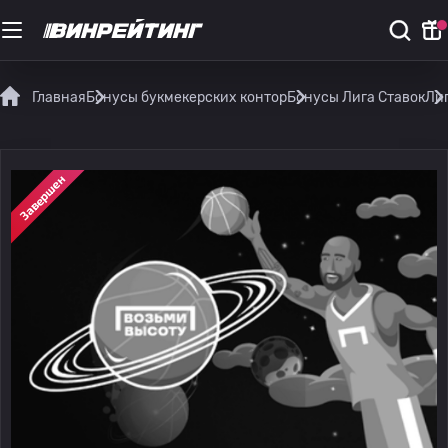
Главная
Бонусы букмекерских контор
Бонусы Лига Ставок
Лиг
Завершен