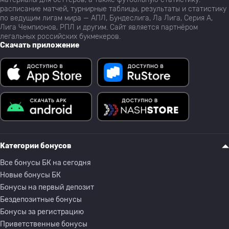
расписание матчей, турнирные таблицы, результаты и статистику
по ведущим лигам мира — АПЛ, Бундеслига, Ла Лига, Серия А,
Лига Чемпионов, РПЛ и другим. Сайт является партнёром
легальных российских букмекеров.
Скачать приложение
Категории бонусов
Все бонусы БК на сегодня
Новые бонусы БК
Бонусы на первый депозит
Бездепозитные бонусы
Бонусы за регистрацию
Приветственные бонусы