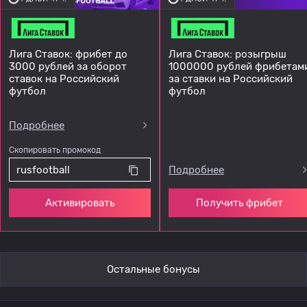
Лига Ставок: фрибет до
Лига Ставок: розыгрыш
3000 рублей за оборот
1000000 рублей фрибетам
ставок на Российский
за ставки на Российский
футбол
футбол
Подробнее
Скопировать промокод
Подробнее
Активировать
Получить фрибет
Остальные бонусы