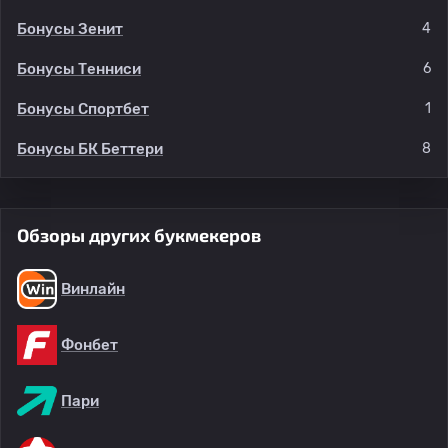
Бонусы Зенит
4
Бонусы Тенниси
6
Бонусы Спортбет
1
Бонусы БК Беттери
8
Обзоры других букмекеров
Винлайн
Фонбет
Пари