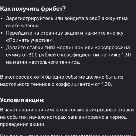
Как получить фрибет?
Зарегистрируйтесь или войдите в свой аккаунт на
сайте «Леон».
Перейдите на страницу акции и нажмите кнопку
«Принять участие».
Делайте ставки типа «ординар» или «экспресс» на
сумму от 300 рублей с коэффициентом не ниже 1.30
на матчи настольного тенниса.
В экспрессах хотя бы одно событие должно быть из
настольного тенниса с коэффициентом от 1.30.
Условия акции:
В зачёт акции принимаются только выигрышные ставки
на события, начало которых запланировано в период
проведения акции.