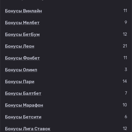
Бонусы Винлайн
11
Бонусы Мелбет
9
Бонусы БетБум
12
Бонусы Леон
21
Бонусы Фонбет
11
Бонусы Олимп
3
Бонусы Пари
14
Бонусы Балтбет
7
Бонусы Марафон
10
Бонусы Бетсити
6
Бонусы Лига Ставок
12