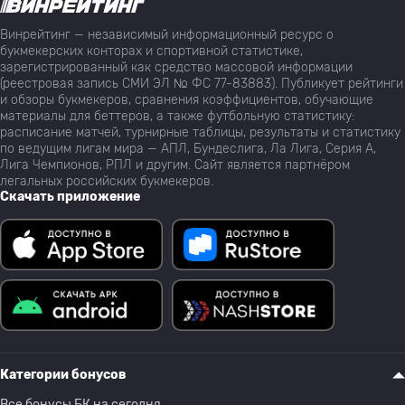
Винрейтинг — независимый информационный ресурс о
букмекерских конторах и спортивной статистике,
зарегистрированный как средство массовой информации
(реестровая запись СМИ ЭЛ № ФС 77-83883). Публикует рейтинги
и обзоры букмекеров, сравнения коэффициентов, обучающие
материалы для беттеров, а также футбольную статистику:
расписание матчей, турнирные таблицы, результаты и статистику
по ведущим лигам мира — АПЛ, Бундеслига, Ла Лига, Серия А,
Лига Чемпионов, РПЛ и другим. Сайт является партнёром
легальных российских букмекеров.
Скачать приложение
Категории бонусов
Все бонусы БК на сегодня