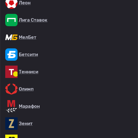
Леон
Лига Ставок
МелБет
Бетсити
Тенниси
Олимп
Марафон
Зенит