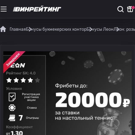
Главная
Бонусы букмекерских контор
Бонусы Леон
Леон: роз
Завершен