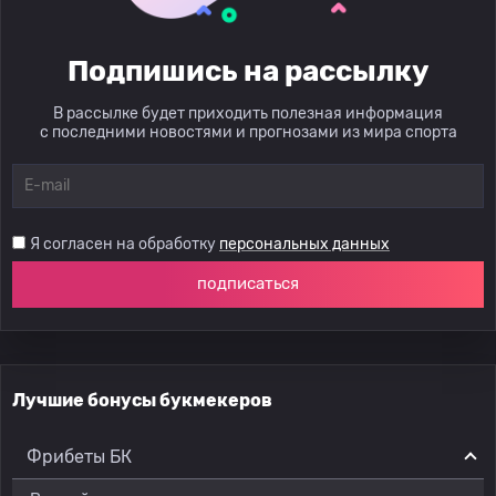
Подпишись на рассылку
В рассылке будет приходить полезная информация
с последними новостями и прогнозами из мира спорта
Я согласен на обработку
персональных данных
подписаться
Лучшие бонусы букмекеров
Фрибеты БК