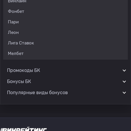
Винлайн
Фонбет
Пари
Леон
Лига Ставок
Мелбет
Бетсити
Промокоды БК
Тенниси
Бонусы БК
Марафон
Популярные виды бонусов
Зенит
Олимп
БетБум
Балтбет