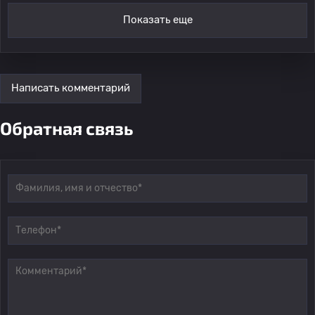
Показать еще
Написать комментарий
Обратная связь