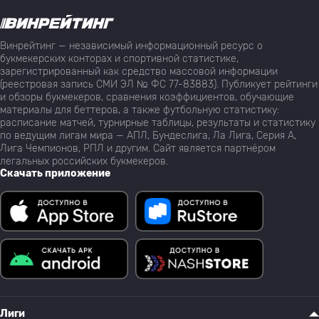
Винрейтинг — независимый информационный ресурс о
букмекерских конторах и спортивной статистике,
зарегистрированный как средство массовой информации
(реестровая запись СМИ ЭЛ № ФС 77-83883). Публикует рейтинги
и обзоры букмекеров, сравнения коэффициентов, обучающие
материалы для беттеров, а также футбольную статистику:
расписание матчей, турнирные таблицы, результаты и статистику
по ведущим лигам мира — АПЛ, Бундеслига, Ла Лига, Серия А,
Лига Чемпионов, РПЛ и другим. Сайт является партнёром
легальных российских букмекеров.
Скачать приложение
Лиги