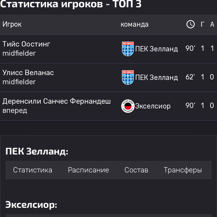
Статистика игроков - ТОП 3
Игрок
команда
Г
А
Тийс Оостинг
90’
1
1
ПЕК Зелланд
midfielder
Улисс Веланас
62’
1
0
ПЕК Зелланд
midfielder
Деренсили Санчес Фернандеш
90’
1
0
Экселсиор
вперед
ПЕК Зелланд:
Статистика
Расписание
Состав
Трансферы
Экселсиор: