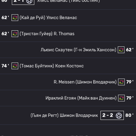
2 - 1
60 '
Улисс Веланас
(Тийс Оостинг)
62 '
(Кай де Руй)
Улисс Веланас
62 '
(Тристан Гуйер)
R. Thomas
Льюис Схаутен
(Г-н Эмиль Ханссон)
62 '
74 '
(Томас Буйтинк)
Коен Костонс
R. Meissen
(Шимон Влодарчик)
79 '
Ираклий Егоян
(Майк ван Дуинен)
79 '
2 - 2
(Гьян де Регт)
Шимон Влодарчик
80 '