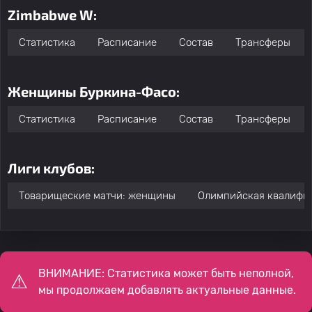
Zimbabwe W:
Статистика
Расписание
Состав
Трансферы
Женщины Буркина-Фасо:
Статистика
Расписание
Состав
Трансферы
Лиги клубов:
Товарищеские матчи: женщины
Олимпийская квалифи
ВНИМАНИЕ: Статистика может быть неполной,
мы продолжаем добавлять актуальные данные.