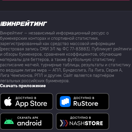
Винрейтинг — независимый информационный ресурс о
букмекерских конторах и спортивной статистике,
зарегистрированный как средство массовой информации
(реестровая запись СМИ ЭЛ № ФС 77-83883). Публикует рейтинги
и обзоры букмекеров, сравнения коэффициентов, обучающие
материалы для беттеров, а также футбольную статистику:
расписание матчей, турнирные таблицы, результаты и статистику
по ведущим лигам мира — АПЛ, Бундеслига, Ла Лига, Серия А,
Лига Чемпионов, РПЛ и другим. Сайт является партнёром
легальных российских букмекеров.
Скачать приложение