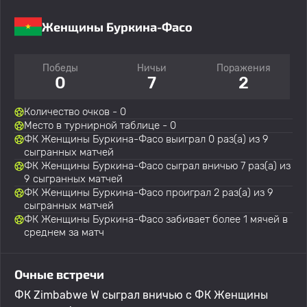
Женщины Буркина-Фасо
Победы
Ничьи
Поражения
0
7
2
Количество очков - 0
Место в турнирной таблице - 0
ФК Женщины Буркина-Фасо выиграл 0 раз(а) из 9
сыгранных матчей
ФК Женщины Буркина-Фасо сыграл вничью 7 раз(а) из
9 сыгранных матчей
ФК Женщины Буркина-Фасо проиграл 2 раз(а) из 9
сыгранных матчей
ФК Женщины Буркина-Фасо забивает более 1 мячей в
среднем за матч
Очные встречи
ФК Zimbabwe W сыграл вничью с ФК Женщины