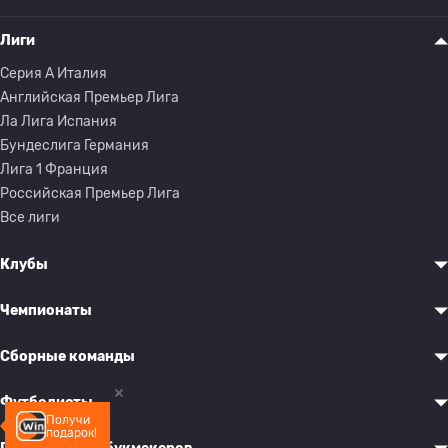
Лиги
Серия A Италия
Английская Премьер Лига
Ла Лига Испания
Бундеслига Германия
Лига 1 Франция
Российская Премьер Лига
Все лиги
Клубы
Чемпионаты
Сборные команды
Футболисты
Получи
подарок!