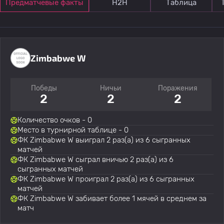
Предматчевые факты
Н2Н
Таблица
Zimbabwe W
Победы
Ничьи
Поражения
2
2
2
Количество очков - 0
Место в турнирной таблице - 0
ФК Zimbabwe W выиграл 2 раз(а) из 6 сыгранных
матчей
ФК Zimbabwe W сыграл вничью 2 раз(а) из 6
сыгранных матчей
ФК Zimbabwe W проиграл 2 раз(а) из 6 сыгранных
матчей
ФК Zimbabwe W забивает более 1 мячей в среднем за
матч