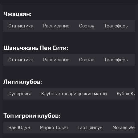
Чжэцзян:
Статистика
Расписание
Состав
Трансферы
Шэньчжэнь Пен Сити:
Статистика
Расписание
Состав
Трансферы
Лиги клубов:
Суперлига
Клубные товарищеские матчи
Кубок Ки
Топ игроки клубов:
Ван Юдун
Марко Толич
Тао Цянлун
Moraes Wesl