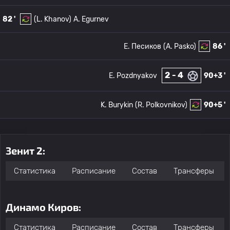
82 '
(L. Khanov)
A. Egurnev
E. Песиков
(A. Pasko)
86 '
2 - 4
E. Pozdnyakov
90+3 '
K. Burykin
(R. Polkovnikov)
90+5 '
Зенит 2:
Статистика
Расписание
Состав
Трансферы
Динамо Киров:
Статистика
Расписание
Состав
Трансферы