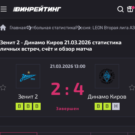
Главная
Футбольная статистика
Россия: LEON Вторая лига А
З
Зенит 2 - Динамо Киров 21.03.2026 статистика
личных встреч, счёт и обзор матча
21.03.2026 13:00
2
:
4
Зенит 2
Динамо Киров
В
В
В
В
В
Н
Завершен