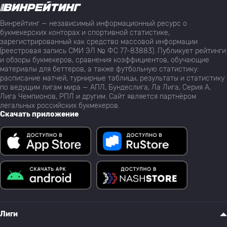
Винрейтинг — независимый информационный ресурс о
букмекерских конторах и спортивной статистике,
зарегистрированный как средство массовой информации
(реестровая запись СМИ ЭЛ № ФС 77-83883). Публикует рейтинги
и обзоры букмекеров, сравнения коэффициентов, обучающие
материалы для беттеров, а также футбольную статистику:
расписание матчей, турнирные таблицы, результаты и статистику
по ведущим лигам мира — АПЛ, Бундеслига, Ла Лига, Серия А,
Лига Чемпионов, РПЛ и другим. Сайт является партнёром
легальных российских букмекеров.
Скачать приложение
Лиги