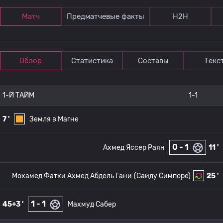
Матч
Предматчевые факты
Н2Н
Обзор
Статистика
Составы
Текс
1-Й ТАЙМ
1-1
7 '
Земля в Магне
0 - 1
Ахмед Яссер Раян
11 '
Мохамед Фатхи Ахмед Абдель Гани
(Саиду Симпоре)
25 '
1 - 1
45+3 '
Махмуд Сабер