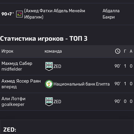
(Ахмед Фатхи Абдель Менейм
Абдалла
90+7 '
Ибрагим)
Бакри
Статистика игроков - ТОП 3
Игрок
команда
Г
А
Махмуд Сабер
90’
1
0
ZED
midfielder
Ахмед Яссер Раян
90’
1
0
Национальный банк Египта
вперед
Али Лотфи
90’
0
0
ZED
goalkeeper
ZED: