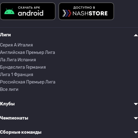
Лиги
Серия A Италия
Английская Премьер Лига
Ла Лига Испания
Бундеслига Германия
Лига 1 Франция
Российская Премьер Лига
Все лиги
Клубы
Чемпионаты
Сборные команды