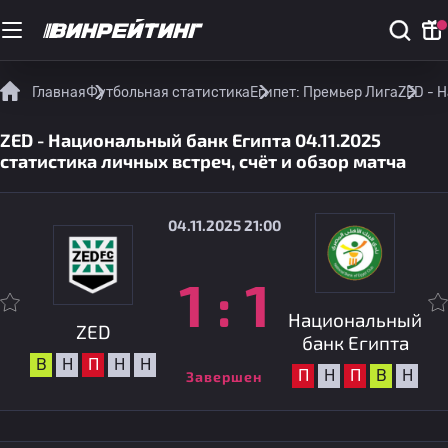
Главная
Футбольная статистика
Египет: Премьер Лига
ZED - 
ZED - Национальный банк Египта 04.11.2025
статистика личных встреч, счёт и обзор матча
04.11.2025 21:00
1
:
1
Национальный
ZED
банк Египта
В
Н
П
Н
Н
П
Н
П
В
Н
Завершен