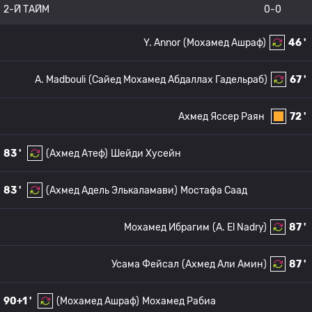
2-Й ТАЙМ
0-0
Y. Annor
(Мохамед Ашраф)
46 '
A. Madbouli
(Сайед Мохамед Абдаллах Гадельраб)
67 '
Ахмед Яссер Раян
72 '
83 '
(Ахмед Атеф)
Шейди Хусейн
83 '
(Ахмед Адель Элькаламави)
Мостафа Саад
Мохамед Ибрагим
(A. El Nadry)
87 '
Усама Фейсал
(Ахмед Али Амин)
87 '
90+1 '
(Мохамед Ашраф)
Мохамед Рабиа