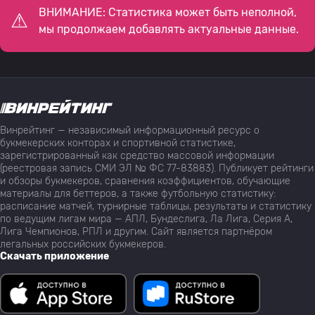
ВНИМАНИЕ: Статистика может быть неполной,
мы продолжаем добавлять актуальные данные.
Винрейтинг — независимый информационный ресурс о
букмекерских конторах и спортивной статистике,
зарегистрированный как средство массовой информации
(реестровая запись СМИ ЭЛ № ФС 77-83883). Публикует рейтинги
и обзоры букмекеров, сравнения коэффициентов, обучающие
материалы для беттеров, а также футбольную статистику:
расписание матчей, турнирные таблицы, результаты и статистику
по ведущим лигам мира — АПЛ, Бундеслига, Ла Лига, Серия А,
Лига Чемпионов, РПЛ и другим. Сайт является партнёром
легальных российских букмекеров.
Скачать приложение