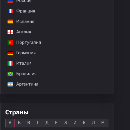
Россия
Франция
Испания
перкубок Египта
Англия
Португалия
Германия
слам Исса Эльсайед Мохамед Атейя
Италия
Бразилия
Аргентина
Страны
Все
А
Б
В
Г
Д
Е
З
И
К
Л
М
Н
О