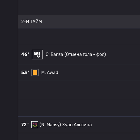
2-Й ТАЙМ
46 '
C. Banza
(Отмена гола - фол)
53 '
M. Awad
72 '
(N. Mansy)
Хуан Альвина