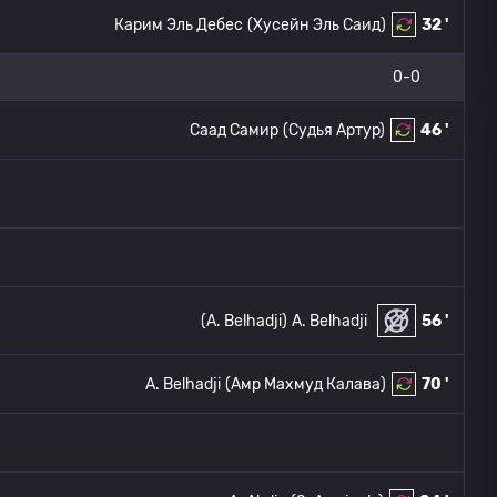
Карим Эль Дебес
(Хусейн Эль Саид)
32 '
0-0
Саад Самир
(Судья Артур)
46 '
(A. Belhadji)
A. Belhadji
56 '
A. Belhadji
(Амр Махмуд Калава)
70 '