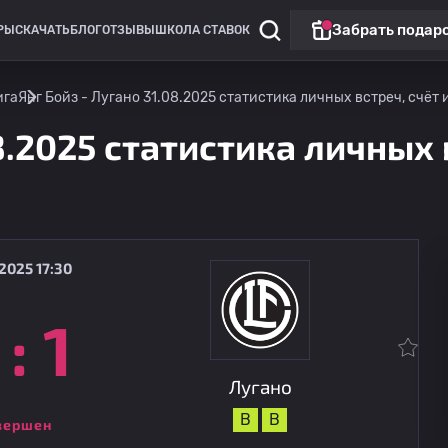
Забрать подар
РЫ
СКАЧАТЬ
БЛОГ
ОТЗЫВЫ
ШКОЛА СТАВОК
ига
Янг Бойз - Лугано 31.08.2025 статистика личных встреч, счёт 
8.2025 статистика личных 
2025 17:30
:
1
Чемпионат Швейцарии: Суперлига
Лугано
09.08
15:00
Цюрих
Лугано
В
В
вершен