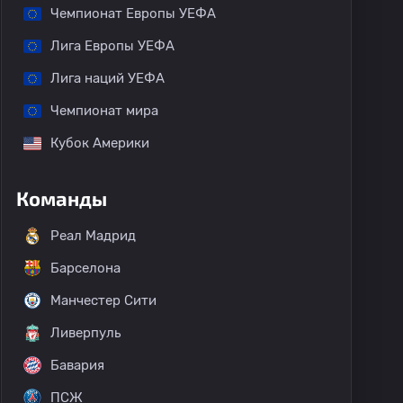
Чемпионат Европы УЕФА
Лига Европы УЕФА
Лига наций УЕФА
Чемпионат мира
Кубок Америки
Команды
Реал Мадрид
Барселона
Манчестер Сити
Ливерпуль
Бавария
ПСЖ