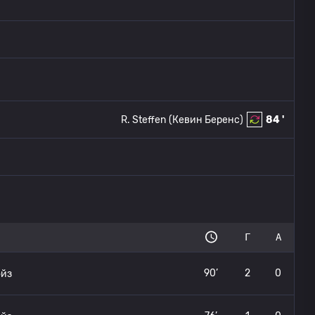
R. Steffen
(Кевин Беренс)
84 '
Г
А
90’
2
0
ойз