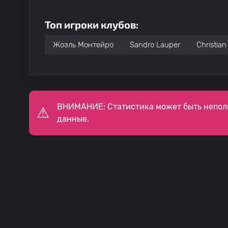
Топ игроки клубов:
Жоэль Монтейро
Sandro Lauper
Christia
ВНИМАНИЕ: Статистика может быть непол
данные.