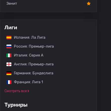
Зенит
Лиги
Испания: Ла Лига
Россия: Премьер-лига
Италия: Серия А
Англия: Премьер-лига
Германия: Бундеслига
Франция: Лига 1
Смотреть все
Турниры