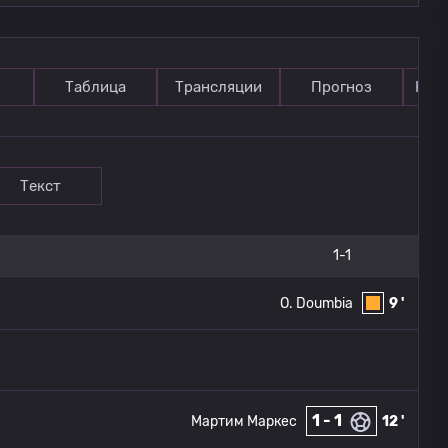
Таблица
Трансляции
Прогноз
Ком
Текст
1-1
O. Doumbia
9 '
1 - 1
Мартим Маркес
12 '