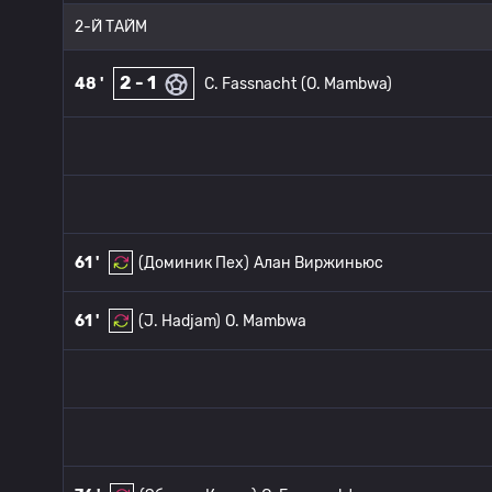
2-Й ТАЙМ
2 - 1
48 '
C. Fassnacht
(O. Mambwa)
61 '
(Доминик Пех)
Алан Виржиньюс
61 '
(J. Hadjam)
O. Mambwa