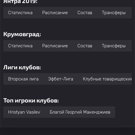
Янтра 2019:
Статистика
Расписание
Состав
Трансферы
Крумовград:
Статистика
Расписание
Состав
Трансферы
Лиги клубов:
Вторская лига
Эфбет-Лига
Клубные товарищеские 
Топ игроки клубов:
Hristyan Vasilev
Благой Георгий Макенджиев