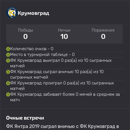
Крумовград
Победы
Ничьи
Поражения
0
10
0
Количество очков - 0
Место в турнирной таблице - 0
ФК Крумовград выиграл 0 раз(а) из 10 сыгранных
матчей
ФК Крумовград сыграл вничью 10 раз(а) из 10
сыгранных матчей
ФК Крумовград проиграл 0 раз(а) из 10 сыгранных
матчей
ФК Крумовград забивает более 0 мячей в среднем за
матч
Очные встречи
ФК Янтра 2019 сыграл вничью с ФК Крумовград в