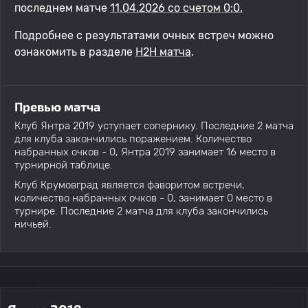
последнем матче
11.04.2026 со счетом 0:0.
Подробнее с результатами очных встреч можно
ознакомить в разделе
H2H матча
.
Превью матча
Клуб Янтра 2019 уступает сопернику. Последние 2 матча
для клуба закончились поражением. Количество
набранных очков - 0, Янтра 2019 занимает 16 место в
турнирной таблице.
Клуб Крумовград является фаворитом встречи,
количество набранных очков - 0, занимает 0 место в
турнире. Последние 2 матча для клуба закончились
ничьей.