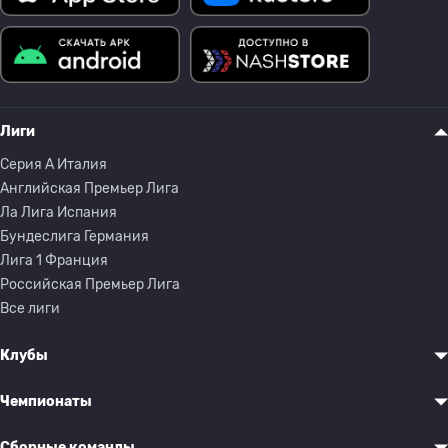
Лиги
Серия A Италия
Английская Премьер Лига
Ла Лига Испания
Бундеслига Германия
Лига 1 Франция
Российская Премьер Лига
Все лиги
Клубы
Чемпионаты
Сборные команды