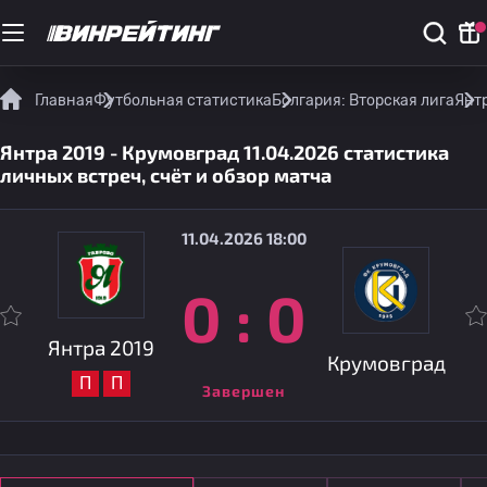
Главная
Футбольная статистика
Болгария: Вторская лига
Янтр
Янтра 2019 - Крумовград 11.04.2026 статистика
личных встреч, счёт и обзор матча
11.04.2026 18:00
0
:
0
Янтра 2019
Крумовград
П
П
Завершен