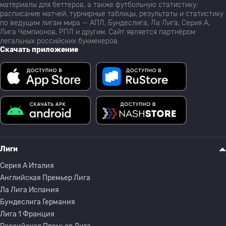
материалы для беттеров, а также футбольную статистику:
расписание матчей, турнирные таблицы, результаты и статистику
по ведущим лигам мира — АПЛ, Бундеслига, Ла Лига, Серия А,
Лига Чемпионов, РПЛ и другим. Сайт является партнёром
легальных российских букмекеров.
Скачать приложение
Лиги
Серия A Италия
Английская Премьер Лига
Ла Лига Испания
Бундеслига Германия
Лига 1 Франция