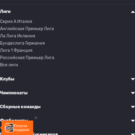
Лиги
Серия A Италия
Английская Премьер Лига
Ла Лига Испания
Бундеслига Германия
Лига 1 Франция
Российская Премьер Лига
Все лиги
Клубы
Чемпионаты
Сборные команды
Футболисты
Получи
подарок!
Предложения букмекеров