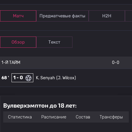
Матч
Предматчевые факты
Н2Н
Обзор
Текст
1-Й ТАЙМ
0-0
1 - 0
68 '
K. Senyah
(J. Wilcox)
Вулверхэмптон до 18 лет:
Статистика
Расписание
Состав
Трансферы