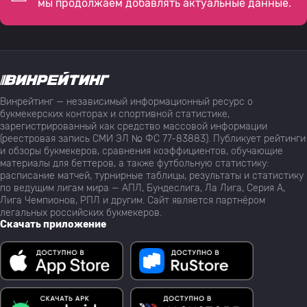
мы продолжаем добавлять актуальные данные.
Винрейтинг — независимый информационный ресурс о
букмекерских конторах и спортивной статистике,
зарегистрированный как средство массовой информации
(реестровая запись СМИ ЭЛ № ФС 77-83883). Публикует рейтинги
и обзоры букмекеров, сравнения коэффициентов, обучающие
материалы для беттеров, а также футбольную статистику:
расписание матчей, турнирные таблицы, результаты и статистику
по ведущим лигам мира — АПЛ, Бундеслига, Ла Лига, Серия А,
Лига Чемпионов, РПЛ и другим. Сайт является партнёром
легальных российских букмекеров.
Скачать приложение