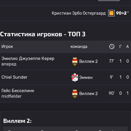
Кристиан Эрбо Остергаард
90+2 '
Статистика игроков - ТОП 3
Игрок
команда
Г
А
Эмилио Джузеппе Керер
77’
1
0
Виллем 2
вперед
Chiel Sunder
9’
1
0
Эммен
Гейс Бесселинк
90’
0
1
Виллем 2
midfielder
Виллем 2: