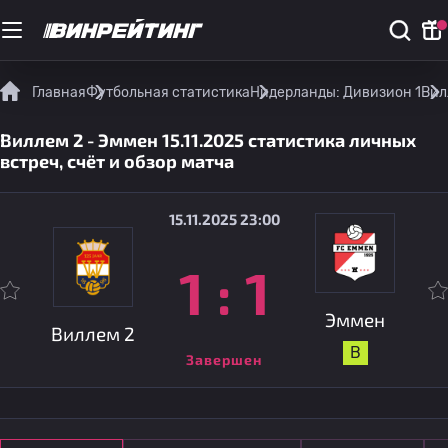
Главная
Футбольная статистика
Нидерланды: Дивизион 1
Вил
Виллем 2 - Эммен 15.11.2025 статистика личных
встреч, счёт и обзор матча
15.11.2025 23:00
1
:
1
Эммен
Виллем 2
В
Завершен