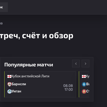
ок
ча
треч, счёт и обзор
Популярные матчи
Кубок английской Лиги
Кубок англи
Барнсли
Вайкомб
08.08
17:00
Уиган
Стивенидж