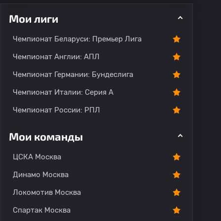
Мои лиги
Чемпионат Беларуси: Премьер Лига
Чемпионат Англии: АПЛ
Чемпионат Германии: Бундеслига
рогноз
Комментарии
Чемпионат Италии: Серия А
Чемпионат России: РПЛ
Мои команды
ЦСКА Москва
Динамо Москва
Локомотив Москва
Спартак Москва