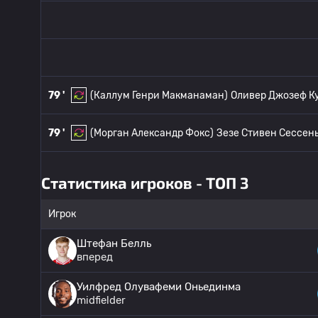
79 '
(Каллум Генри Макманаман)
Оливер Джозеф К
79 '
(Морган Александр Фокс)
Зезе Стивен Сессен
Статистика игроков - ТОП 3
Игрок
Штефан Белль
вперед
Уилфред Олувафеми Оньединма
midfielder