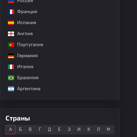
Россия
Франция
Испания
Англия
Португалия
Германия
Италия
Бразилия
Аргентина
Страны
Все
А
Б
В
Г
Д
Е
З
И
К
Л
М
Н
О