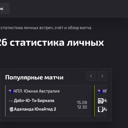
ок
статистика личных встреч, счёт и обзор матча
26 статистика личных
Популярные матчи
НПЛ: Южная Австралия
НПЛ: Южная
Дабл-Ю-Ти Биркала
На
15.08
12:30
Аделаида Юнайтед 2
Аделаида К