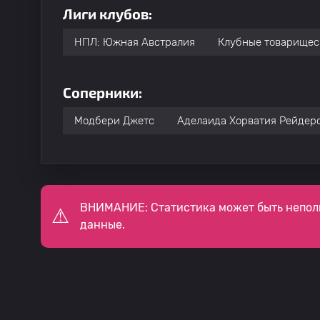
Лиги клубов:
НПЛ: Южная Австралия
Клубные товарищес
Соперники:
Модбери Джетс
Аделаида Хорватия Рейдер
ВНИМАНИЕ: Статистика может быть непол
данные.