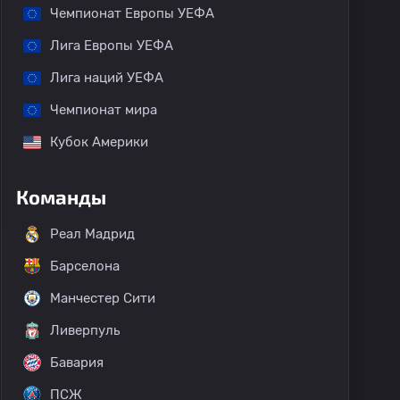
Чемпионат Европы УЕФА
Лига Европы УЕФА
Лига наций УЕФА
Чемпионат мира
Кубок Америки
Крауден
Кампбелтаун Сити
Дабл-Ю-Ти Биркала
Команды
Реал Мадрид
Барселона
Манчестер Сити
Ливерпуль
Бавария
ПСЖ