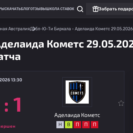
Забрать подар
РЫ
СКАЧАТЬ
БЛОГ
ОТЗЫВЫ
ШКОЛА СТАВОК
ная Австралия
Дабл-Ю-Ти Биркала - Аделаида Кометс 29.05.2026 
Аделаида Кометс 29.05.20
атча
2026 13:30
:
1
НПЛ: Южная Австралия
На
15.08
12:30
Аделаида Кометс
Аделаида Кометс
Н
В
П
П
П
вершен