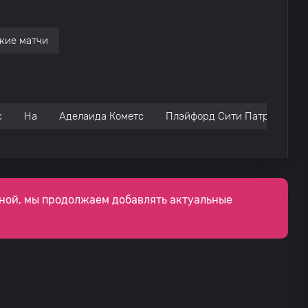
кие матчи
с
На
Аделаида Кометс
Плэйфорд Сити Патриотс
ной, мы продолжаем добавлять актуальные