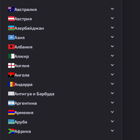
Австралия
Австрия
Азербайджан
Азия
Албания
Алжир
Англия
Ангола
Андорра
Антигуа и Барбуда
Аргентина
Армения
Аруба
Африка