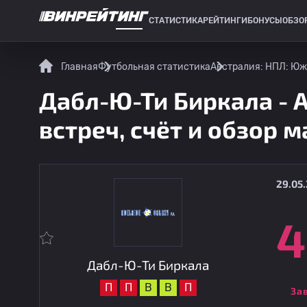
СТАТИСТИКА
РЕЙТИНГИ
БОНУСЫ
ОБЗО
СПОРТИВНАЯ СТАТИСТИКА
Главная
Футбольная статистика
Австралия: НПЛ: Юж
Дабл-Ю-Ти Биркала - 
встреч, счёт и обзор м
29.05.
4
Дабл-Ю-Ти Биркала
П
П
В
В
П
За