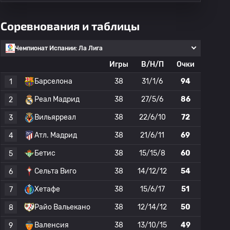
Соревнования и таблицы
Чемпионат Испании: Ла Лига
Игры
В/Н/П
Очки
Барселона
38
31/1/6
94
1
Реал Мадрид
38
27/5/6
86
2
Вильярреал
38
22/6/10
72
3
Атл. Мадрид
38
21/6/11
69
4
Бетис
38
15/15/8
60
5
Сельта Виго
38
14/12/12
54
6
Хетафе
38
15/6/17
51
7
Райо Вальекано
38
12/14/12
50
8
Валенсия
38
13/10/15
49
9