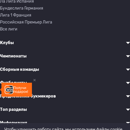
Ла Лига Испания
Бундеслига Германия
Лига 1 Франция
Российская Премьер Лига
Все лиги
Клубы
Чемпионаты
Сборные команды
Футболисты
Получи
подарок!
Предложения букмекеров
Топ разделы
Информация
Чтобы улучшить работу сайта, мы используем файлы cookie