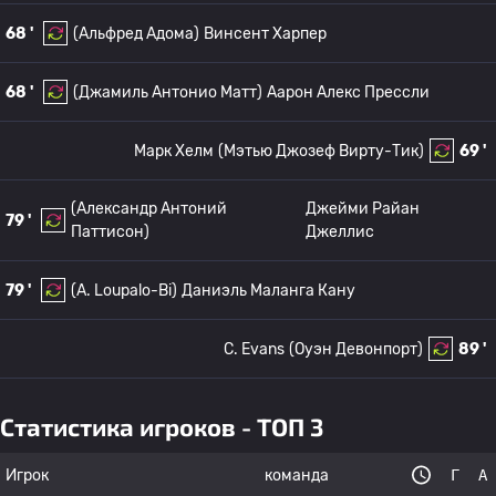
68 '
(Альфред Адома)
Винсент Харпер
68 '
(Джамиль Антонио Матт)
Аарон Алекс Прессли
Марк Хелм
(Мэтью Джозеф Вирту-Тик)
69 '
(Александр Антоний
Джейми Райан
79 '
Паттисон)
Джеллис
79 '
(A. Loupalo-Bi)
Даниэль Маланга Кану
C. Evans
(Оуэн Девонпорт)
89 '
Статистика игроков - ТОП 3
Игрок
команда
Г
А