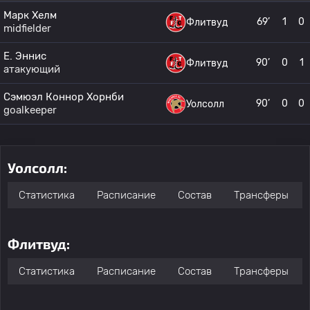
Марк Хелм
69’
1
0
Флитвуд
midfielder
E. Эннис
90’
0
1
Флитвуд
атакующий
Сэмюэл Коннор Хорнби
90’
0
0
Уолсолл
goalkeeper
Уолсолл:
Статистика
Расписание
Состав
Трансферы
Флитвуд:
Статистика
Расписание
Состав
Трансферы