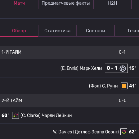
Матч
Предматчевые факты
Н2Н
Обзор
Статистика
Составы
Текс
1-Й ТАЙМ
0-1
0 - 1
(E. Ennis)
Марк Хелм
15 '
(Фол)
С. Руни
41 '
2-Й ТАЙМ
0-0
60 '
(C. Clarke)
Чарли Лейкин
W. Davies
(Детлеф Эсапа Осонг)
62 '