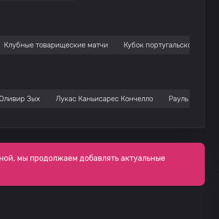
Клубные товарищеские матчи
Кубок португальской лиги
Оливир Зых
Лукас Каньисарес Кончелло
Рауль Гарсия 
ной, мы продолжаем добавлять актуальные