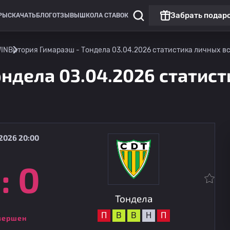
Забрать подар
РЫ
СКАЧАТЬ
БЛОГ
ОТЗЫВЫ
ШКОЛА СТАВОК
WIN
Витория Гимараэш - Тондела 03.04.2026 статистика личных вст
ндела 03.04.2026 статист
2026 20:00
:
0
Лига 2
Тондела
08.08
20:00
Амаранте
Тондела
П
В
В
Н
П
вершен