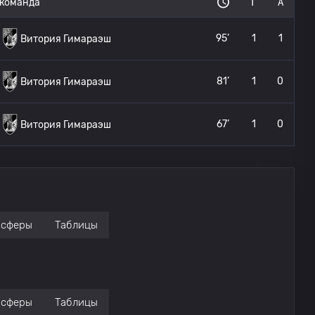
команда
Г
А
95’
1
1
Витория Гимараэш
81’
1
0
Витория Гимараэш
67’
1
0
Витория Гимараэш
нсферы
Таблицы
нсферы
Таблицы