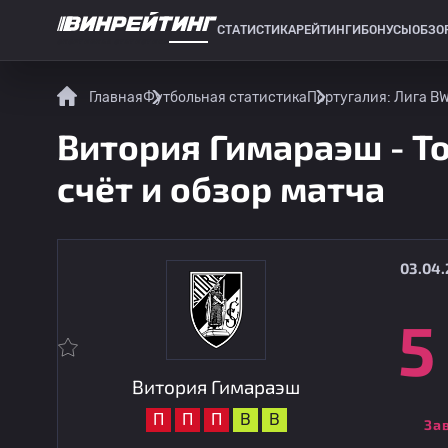
СТАТИСТИКА
РЕЙТИНГИ
БОНУСЫ
ОБЗО
СПОРТИВНАЯ СТАТИСТИКА
Главная
Футбольная статистика
Португалия: Лига B
Витория Гимараэш - То
счёт и обзор матча
03.04.
5
Витория Гимараэш
П
П
П
В
В
За