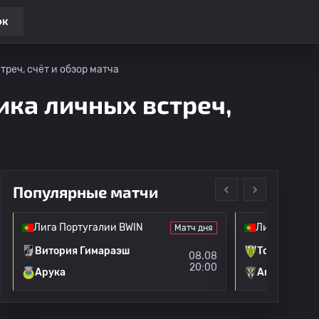
ок
реч, счёт и обзор матча
ика личных встреч,
Популярные матчи
Лига Португалии BWIN
Лига 2
Матч дня
Витория Гимараэш
Тондела
08.08
20:00
Арука
Амаранте