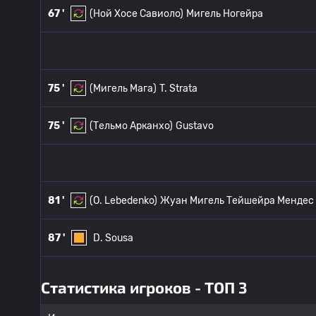
67 '
(Ной Хосе Савиоло)
Мигель Ногейра
75 '
(Мигель Мага)
T. Strata
75 '
(Тельмо Арканхо)
Gustavo
81 '
(O. Lebedenko)
Жуан Мигель Тейшейра Мендес
87 '
D. Sousa
Статистика игроков - ТОП 3