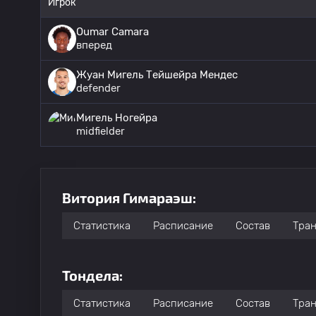
Игрок
Oumar Camara
вперед
Жуан Мигель Тейшейра Мендес
defender
Мигель Ногейра
midfielder
Витория Гимараэш:
Статистика
Расписание
Состав
Тра
Тондела:
Статистика
Расписание
Состав
Тра