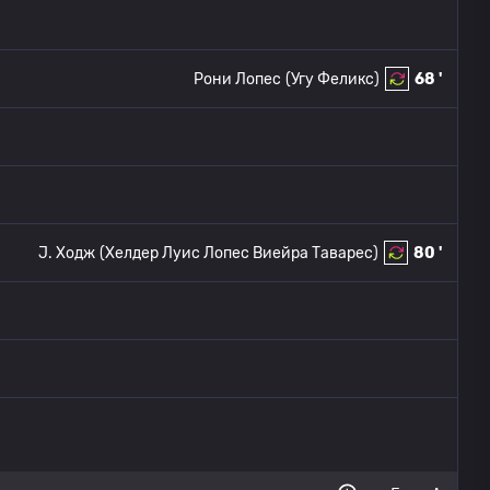
Рони Лопес
(Угу Феликс)
68 '
J. Ходж
(Хелдер Луис Лопес Виейра Таварес)
80 '