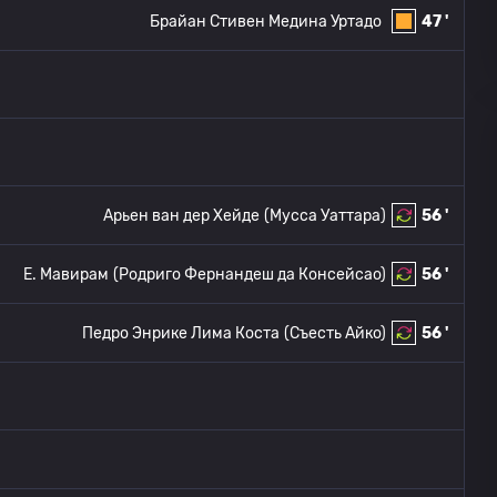
Брайан Стивен Медина Уртадо
47 '
Арьен ван дер Хейде
(Мусса Уаттара)
56 '
E. Мавирам
(Родриго Фернандеш да Консейсао)
56 '
Педро Энрике Лима Коста
(Съесть Айко)
56 '