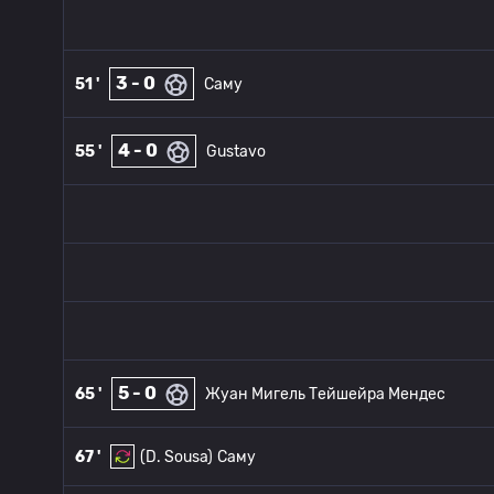
3 - 0
51 '
Саму
4 - 0
55 '
Gustavo
5 - 0
65 '
Жуан Мигель Тейшейра Мендес
67 '
(D. Sousa)
Саму