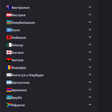
Австралия
Австрия
Азербайджан
Азия
Албания
Алжир
Англия
Ангола
Андорра
Антигуа и Барбуда
Аргентина
Армения
Аруба
Африка