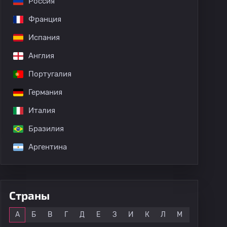
Россия
Франция
Испания
Англия
Португалия
Германия
Гонсалес
Италия
Бразилия
Аргентина
Страны
Все
А
Б
В
Г
Д
Е
З
И
К
Л
М
Н
О