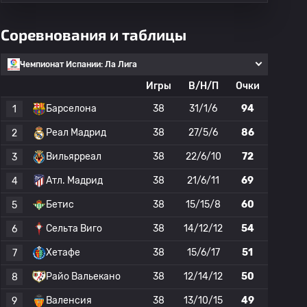
Соревнования и таблицы
Чемпионат Испании: Ла Лига
Игры
В/Н/П
Очки
Барселона
38
31/1/6
94
1
Реал Мадрид
38
27/5/6
86
2
Вильярреал
38
22/6/10
72
3
Атл. Мадрид
38
21/6/11
69
4
Бетис
38
15/15/8
60
5
Сельта Виго
38
14/12/12
54
6
Хетафе
38
15/6/17
51
7
Райо Вальекано
38
12/14/12
50
8
Валенсия
38
13/10/15
49
9