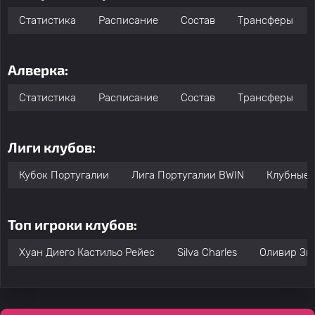
Статистика
Расписание
Состав
Трансферы
Алверка:
Статистика
Расписание
Состав
Трансферы
Лиги клубов:
Кубок Португалии
Лига Португалии BWIN
Клубные 
Топ игроки клубов:
Хуан Диего Кастильо Рейес
Silva Charles
Оливир Зы