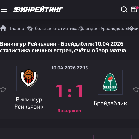
Главная
Футбольная статистика
Исландия: Урвалсдейлд
Вики
Викингур Рейкьявик - Брейдаблик 10.04.2026
статистика личных встреч, счёт и обзор матча
10.04.2026 22:15
1
:
1
Викингур
Брейдаблик
Рейкьявик
Завершен