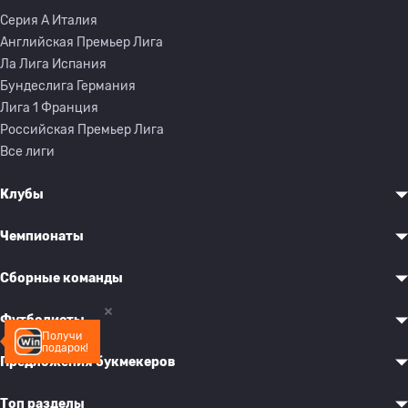
Серия A Италия
Английская Премьер Лига
Ла Лига Испания
Бундеслига Германия
Лига 1 Франция
Российская Премьер Лига
Все лиги
Клубы
Чемпионаты
Сборные команды
Футболисты
Получи
подарок!
Предложения букмекеров
Топ разделы