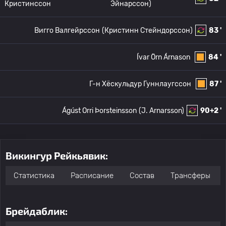
Кристинссон
Эйнарссон)
Вигго Валгейрссон
(Кристинн Стейндорссон)
83 '
Ívar Örn Árnason
84 '
Г-н Хёскульдур Гуннлаугссон
87 '
Ágúst Orri Þorsteinsson
(J. Arnarsson)
90+2 '
Викингур Рейкьявик:
Статистика
Расписание
Состав
Трансферы
Брейдаблик: