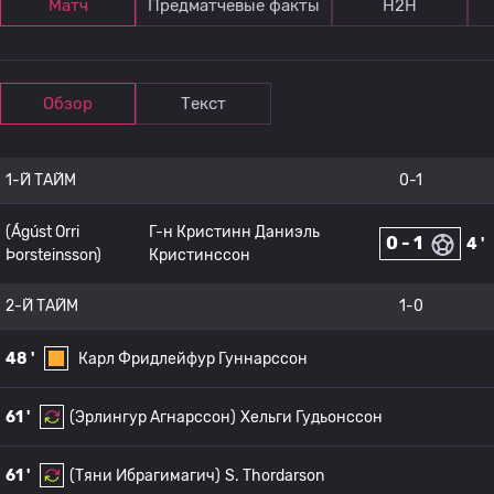
Матч
Предматчевые факты
Н2Н
Обзор
Текст
1-Й ТАЙМ
0-1
(Ágúst Orri
Г-н Кристинн Даниэль
0 - 1
4 '
Þorsteinsson)
Кристинссон
2-Й ТАЙМ
1-0
48 '
Карл Фридлейфур Гуннарссон
61 '
(Эрлингур Агнарссон)
Хельги Гудьонссон
61 '
(Тяни Ибрагимагич)
S. Thordarson