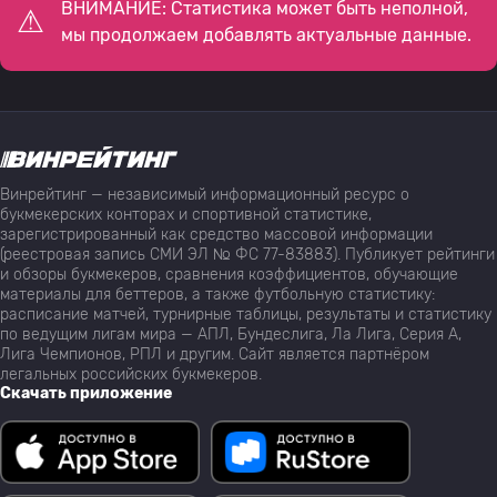
ВНИМАНИЕ: Статистика может быть неполной,
мы продолжаем добавлять актуальные данные.
Винрейтинг — независимый информационный ресурс о
букмекерских конторах и спортивной статистике,
зарегистрированный как средство массовой информации
(реестровая запись СМИ ЭЛ № ФС 77-83883). Публикует рейтинги
и обзоры букмекеров, сравнения коэффициентов, обучающие
материалы для беттеров, а также футбольную статистику:
расписание матчей, турнирные таблицы, результаты и статистику
по ведущим лигам мира — АПЛ, Бундеслига, Ла Лига, Серия А,
Лига Чемпионов, РПЛ и другим. Сайт является партнёром
легальных российских букмекеров.
Скачать приложение