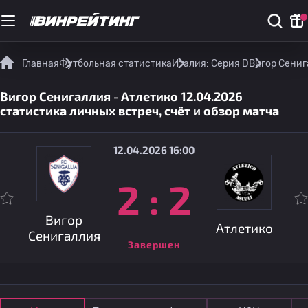
Главная
Футбольная статистика
Италия: Серия D
Вигор Сениг
Вигор Сенигаллия - Атлетико 12.04.2026
статистика личных встреч, счёт и обзор матча
12.04.2026 16:00
2
:
2
Вигор
Атлетико
Сенигаллия
Завершен